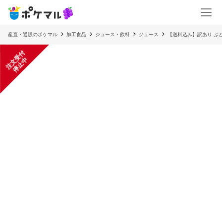
産直・通販のポケマル
加工食品
ジュース・飲料
ジュース
【送料込み】訳あり ぶど
注
文
受
付
停
止
中