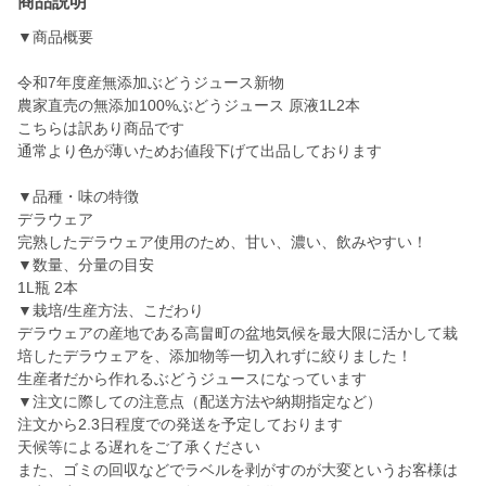
商品説明
▼商品概要
令和7年度産無添加ぶどうジュース新物
農家直売の無添加100%ぶどうジュース 原液1L2本
こちらは訳あり商品です
通常より色が薄いためお値段下げて出品しております
▼品種・味の特徴
デラウェア
完熟したデラウェア使用のため、甘い、濃い、飲みやすい！
▼数量、分量の目安
1L瓶 2本
▼栽培/生産方法、こだわり
デラウェアの産地である高畠町の盆地気候を最大限に活かして栽
培したデラウェアを、添加物等一切入れずに絞りました！
生産者だから作れるぶどうジュースになっています
▼注文に際しての注意点（配送方法や納期指定など）
注文から2.3日程度での発送を予定しております
天候等による遅れをご了承ください
また、ゴミの回収などでラベルを剥がすのが大変というお客様は