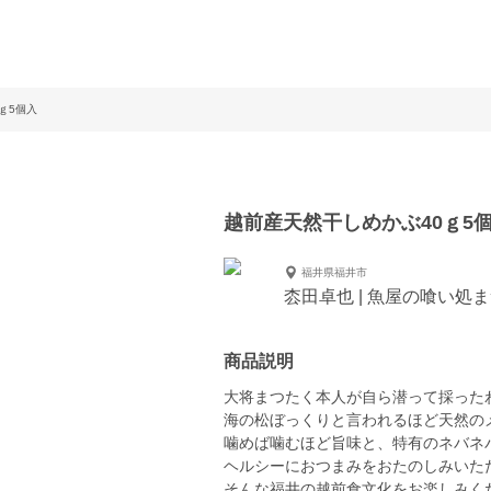
ｇ5個入
越前産天然干しめかぶ40ｇ5
福井県福井市
枩田卓也 | 魚屋の喰い処
商品説明
大将まつたく本人が自ら潜って採った
海の松ぼっくりと言われるほど天然の
噛めば噛むほど旨味と、特有のネバネ
ヘルシーにおつまみをおたのしみいた
そんな福井の越前食文化をお楽しみく