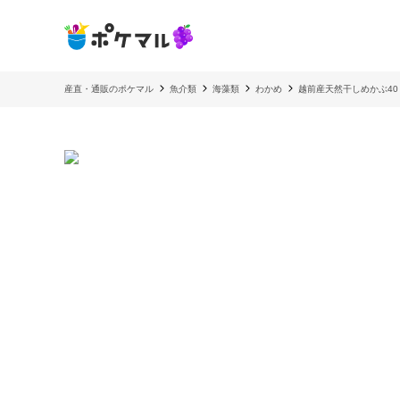
産直・通販のポケマル
魚介類
海藻類
わかめ
越前産天然干しめかぶ40