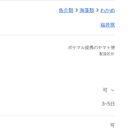
魚介類
海藻類
わかめ
福井県
ポケマル提携のヤマト便
配送区分:
可
3~5日
可