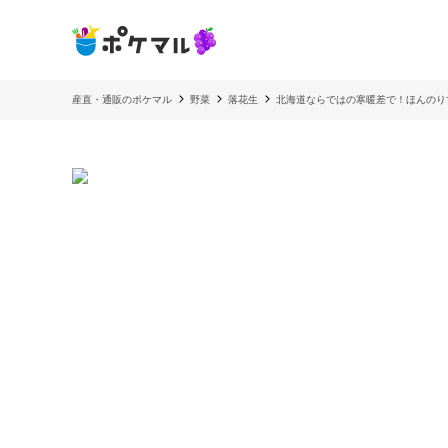
産直・通販のポケマル
野菜
落花生
北海道ならではの寒暖差で！ほんのり