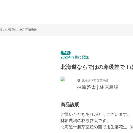
甘い生落花生 9月下旬発送
予約
2026年9月に発送
北海道ならではの寒暖差で！
北海道河西郡芽室町
林原啓太 | 林原農場
商品説明
ご覧いただきありがとうございます。
林原農場の林原啓太です。
北海道十勝芽室産の茹で用生落花生（