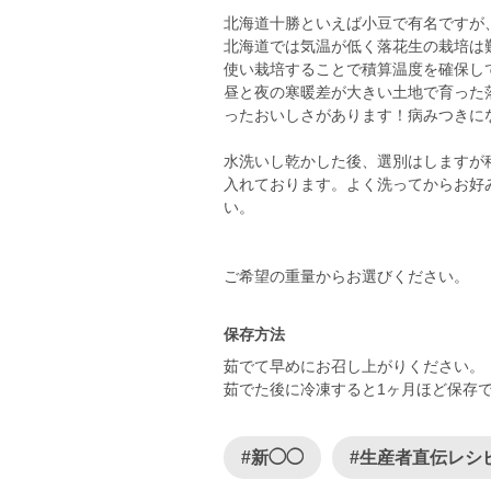
北海道十勝といえば小豆で有名ですが
北海道では気温が低く落花生の栽培は
使い栽培することで積算温度を確保し
昼と夜の寒暖差が大きい土地で育った
ったおいしさがあります！病みつきに
水洗いし乾かした後、選別はしますが
入れております。よく洗ってからお好
い。
ご希望の重量からお選びください。
保存方法
茹でて早めにお召し上がりください。
茹でた後に冷凍すると1ヶ月ほど保存
#新◯◯
#生産者直伝レシ