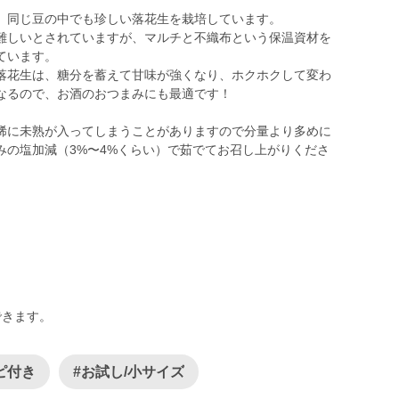
、同じ豆の中でも珍しい落花生を栽培しています。
難しいとされていますが、マルチと不織布という保温資材を
ています。
落花生は、糖分を蓄えて甘味が強くなり、ホクホクして変わ
なるので、お酒のおつまみにも最適です！
稀に未熟が入ってしまうことがありますので分量より多めに
みの塩加減（3%〜4%くらい）で茹でてお召し上がりくださ
できます。
ピ付き
#お試し/小サイズ