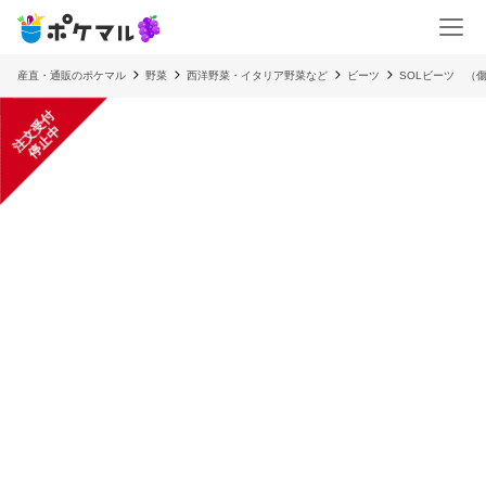
産直・通販のポケマル
野菜
西洋野菜・イタリア野菜など
ビーツ
SOLビーツ （
注
文
受
付
停
止
中