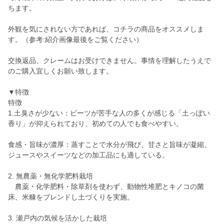
ちます。
外観を気にされない方であれば、コチラの商品をオススメしま
す。（参考:紹介画像最後をご覧ください）
交換返品、クレームはお受けできません。事情を理解したうえで
のご購入宜しくお願い致します。
▼特徴
特徴
1.土臭さが少ない：ビーツが苦手な人の多くが感じる「土っぽい
香り」が抑えられており、初めての人でも食べやすい。
食感・旨味が濃厚：蒸すことで水分が飛び、甘さと旨味が凝縮。
ジュースやスイーツなどの加工品にも適している。
2. 無農薬・無化学肥料栽培
農薬・化学肥料・除草剤を使わず、動物性堆肥とキノコの菌
床、米糠をブレンドし土づくりを実施。
3. 瀬戸内の気候を活かした栽培