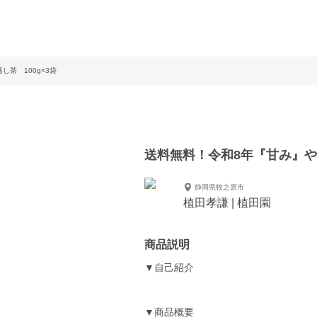
茶 100g×3袋
送料無料！令和8年『甘み』やぶ
静岡県牧之原市
植田孝謙 | 植田園
商品説明
▼自己紹介
▼商品概要