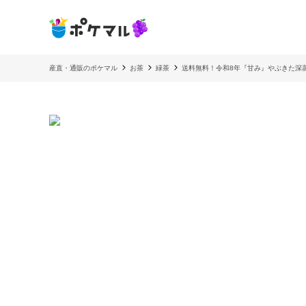
産直・通販のポケマル
お茶
緑茶
送料無料！令和8年『甘み』やぶきた深蒸し