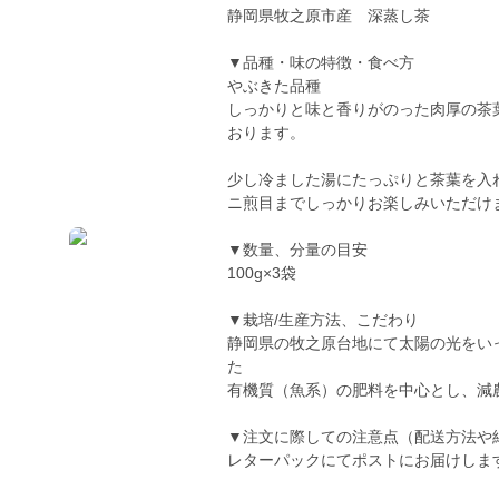
静岡県牧之原市産 深蒸し茶
▼品種・味の特徴・食べ方
やぶきた品種
しっかりと味と香りがのった肉厚の茶
おります。
少し冷ました湯にたっぷりと茶葉を入
ニ煎目までしっかりお楽しみいただけ
▼数量、分量の目安
100g×3袋
▼栽培/生産方法、こだわり
静岡県の牧之原台地にて太陽の光をい
た
有機質（魚系）の肥料を中心とし、減
▼注文に際しての注意点（配送方法や
レターパックにてポストにお届けしま