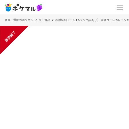
産直・通販のポケマル
加工食品
感謝特別セール❢Aランク訳あり】 国産ユーレカレモン
販売終了