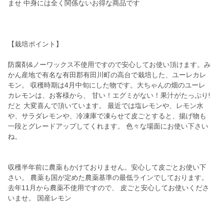
ませ 中身には全く関係ないお得な商品です
【栽培ポイント】
防腐剤&ノーワックス不使用ですので安心してお使い頂けます。み
かん産地で有名な有田郡有田川町の高台で栽培した、ユーレカレ
モン。 収穫時期は4月中旬にした物です。大ちゃんの畑のユーレ
カレモンは、お客様から、 甘い！エグミがない！果汁がたっぷり!
だと 大変喜んで頂いています。 最近では塩レモンや、レモン水
や、サラダレモンや、冷凍庫で凍らせて皮ごとすると、揚げ物も
一段とグレードアップしてくれます。 色々な場面にお使い下さい
ね。
収穫半年前に農薬もかけておりません。安心して皮ごとお使い下
さい。 農薬も国が定めた農薬基準の最低ラインでしております。
去年11月から農薬不使用ですので、 皮ごと安心してお使いくださ
いませ。 国産レモン