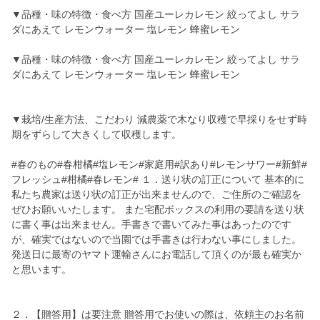
▼品種・味の特徴・食べ方 国産ユーレカレモン 絞ってよし サラ
ダにあえて レモンウォーター 塩レモン 蜂蜜レモン
▼品種・味の特徴・食べ方 国産ユーレカレモン 絞ってよし サラ
ダにあえて レモンウォーター 塩レモン 蜂蜜レモン
▼栽培/生産方法、こだわり 減農薬で木なり収穫で早採りをせず時
期をずらして大きくして収穫します。
#春のもの#春柑橘#塩レモン#家庭用#訳あり#レモンサワー#新鮮#
フレッシュ#柑橘#春レモン# １．送り状の訂正について 基本的に
私たち農家は送り状の訂正が出来ませんので、ご住所のご確認を
ぜひお願いいたします。 また宅配ボックスの利用の要請を送り状
に書く事は出来ません。手書きで書いてみた事はあったのです
が、確実ではないので当園では手書きは行わない事にしました。
発送日に最寄のヤマト運輸さんにお電話して頂くのが最も確実か
と思います。
２．【贈答用】は要注意 贈答用でお使いの際は、依頼主のお名前