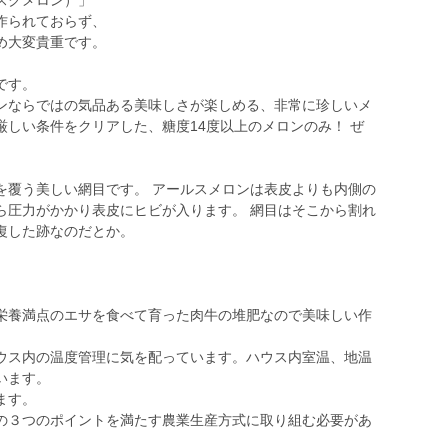
スクメロン）」
作られておらず、
め大変貴重です。
です。
ンならではの気品ある美味しさが楽しめる、非常に珍しいメ
しい条件をクリアした、糖度14度以上のメロンのみ！ ぜ
を覆う美しい網目です。 アールスメロンは表皮よりも内側の
ら圧力がかかり表皮にヒビが入ります。 網目はそこから割れ
復した跡なのだとか。
栄養満点のエサを食べて育った肉牛の堆肥なので美味しい作
ウス内の温度管理に気を配っています。ハウス内室温、地温
います。
ます。
の３つのポイントを満たす農業生産方式に取り組む必要があ