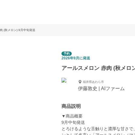
 (秋メロン) 9月中旬発送
予約
2026年9月に発送
アールスメロン 赤肉 (秋メロン
福井県あわら市
伊藤敦史 | AIファーム
商品説明
▼商品概要
9月中旬発送
とろけるような舌触りと濃厚な甘さで