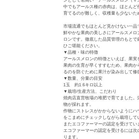
ンとして名高い「アールスメロン（マ
中でもアールス種の赤肉は、ほとんど
育てるのが難しく、収穫量も少ないた
市場流通でもほとんど見かけない一品
鮮やかな果肉の美しさにアールスメロ
ロンです。徹底した品質管理のもとで厳
ひご堪能ください。
▼品種・味の特徴
アールスメロンの特徴といえば、果実
果肉の生育が早くすすむため、果肉か
るのを防ぐために果汁が染み出して修
▼数量、分量の目安
1玉 約1.6キロ以上
▼栽培/生産方法、こだわり
焼肉店直営牧場の堆肥で育てました。
物が採れます。
作物にストレスがかからないようにハ
をこまめにチェックしながら栽培して
またエコファーマーの認定を受けてい
エコファーマーの認定を受けるには次
ります。