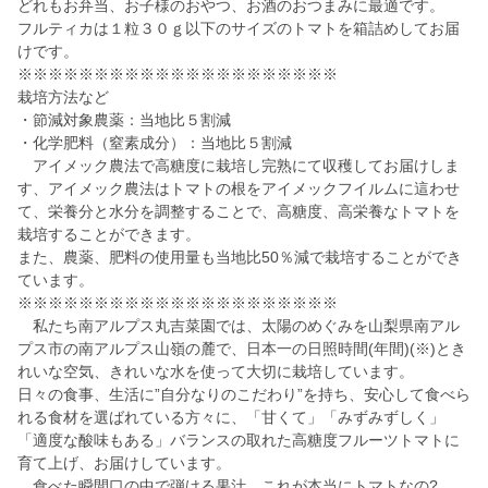
どれもお弁当、お子様のおやつ、お酒のおつまみに最適です。
フルティカは１粒３０ｇ以下のサイズのトマトを箱詰めしてお届
けです。
※※※※※※※※※※※※※※※※※※※※※
栽培方法など
・節減対象農薬：当地比５割減
・化学肥料（窒素成分）：当地比５割減
アイメック農法で高糖度に栽培し完熟にて収穫してお届けしま
す、アイメック農法はトマトの根をアイメックフイルムに這わせ
て、栄養分と水分を調整することで、高糖度、高栄養なトマトを
栽培することができます。
また、農薬、肥料の使用量も当地比50％減で栽培することができ
ています。
※※※※※※※※※※※※※※※※※※※※※
私たち南アルプス丸吉菜園では、太陽のめぐみを山梨県南アル
プス市の南アルプス山嶺の麓で、日本一の日照時間(年間)(※)とき
れいな空気、きれいな水を使って大切に栽培しています。
日々の食事、生活に”自分なりのこだわり”を持ち、安心して食べら
れる食材を選ばれている方々に、「甘くて」「みずみずしく」
「適度な酸味もある」バランスの取れた高糖度フルーツトマトに
育て上げ、お届けしています。
食べた瞬間口の中で弾ける果汁、これが本当にトマトなの?