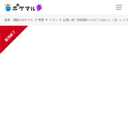
産直・通販のポケマル
野菜
トマト
お買い得！初収穫のフルティカおいし～甘～いトマ
販売終了