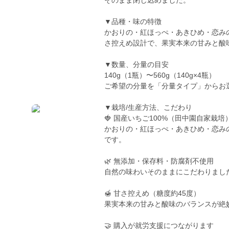
そのまま閉じ込めました。
▼品種・味の特徴
かおりの・紅ほっぺ・あきひめ・恋みの
さ控えめ設計で、果実本来の甘みと酸
▼数量、分量の目安
140g（1瓶）〜560g（140g×4瓶）
ご希望の分量を「分量タイプ」からお
▼栽培/生産方法、こだわり
🍓 国産いちご100%（田中園自家栽培
かおりの・紅ほっぺ・あきひめ・恋み
です。
🌿 無添加・保存料・防腐剤不使用
自然の味わいそのままにこだわりまし
🍯 甘さ控えめ（糖度約45度）
果実本来の甘みと酸味のバランスが絶
🤝 購入が就労支援につながります