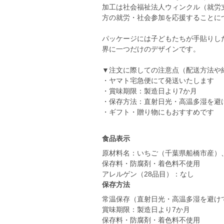
加工は社会福祉法人ウィンクル（就労
方の就労・社会参加を応援することに
パッケージには子どもたちが手貼りし
界に一つだけのデザインです。
▼注文に際しての注意点（配送方法や
・ヤマト宅急便にて発送いたします
・賞味期限：製造日より7か月
・保存方法：直射日光・高温多湿を避
・ギフト・贈り物にもおすすめです
食品表示
原材料名：いちご（千葉県船橋市産）
保存料・防腐剤・着色料不使用
アレルゲン（28品目）：なし
保存方法
常温保存（直射日光・高温多湿を避け
賞味期限：製造日より7か月
保存料・防腐剤・着色料不使用