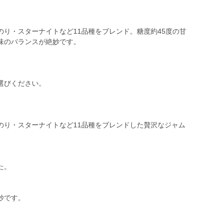
り・スターナイトなど11品種をブレンド。糖度約45度の甘
味のバランスが絶妙です。
選びください。
）
のり・スターナイトなど11品種をブレンドした贅沢なジャム
た。
妙です。