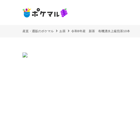
産直・通販のポケマル
お茶
令和8年産 新茶 有機湧水上級煎茶10本