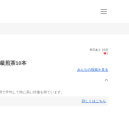
本日あと 10点
1
級煎茶10本
みんなの投稿を見る
間で平均して特に高い評価を得ています。
詳しくはこちら