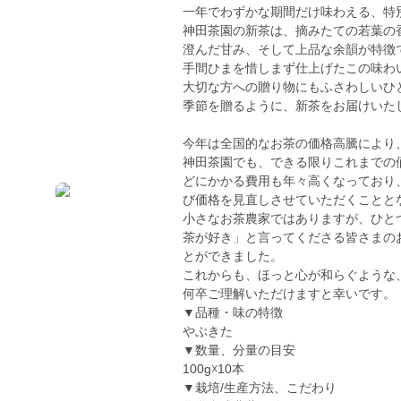
一年でわずかな期間だけ味わえる、特
神田茶園の新茶は、摘みたての若葉の
澄んだ甘み、そして上品な余韻が特徴
手間ひまを惜しまず仕上げたこの味わ
大切な方への贈り物にもふさわしいひ
季節を贈るように、新茶をお届けいた
今年は全国的なお茶の価格高騰により
神田茶園でも、できる限りこれまでの
どにかかる費用も年々高くなっており
び価格を見直しさせていただくことと
小さなお茶農家ではありますが、ひと
茶が好き」と言ってくださる皆さまの
とができました。
これからも、ほっと心が和らぐような
何卒ご理解いただけますと幸いです。
▼品種・味の特徴
やぶきた
▼数量、分量の目安
100g☓10本
▼栽培/生産方法、こだわり