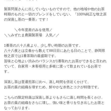
製茶問屋さんに出していないものですので、他の地域や他のお茶
時期のものと一切のブレンドをしていない、『100%純正な牧之原
の深蒸し茶の一番茶』です！
＼今年度産のみを使用／
＼＼みずたま農園製茶場 人気／／
1番茶の八十八夜より、少し早い時期のお茶です。
八十八夜とは立春から数えて88日目にあたる日のことで、静岡県
牧之原では1番茶期の最盛期です。
旨味と心地よい渋みのバランスが1番取れたお茶ができると言われ
ていて、自家用・来客様用と多岐に渡って飲まれているお茶で
す。
深蒸し茶は普通煎茶に比べ、蒸し時間を倍近くかけて、
お茶の葉の組織を壊すため、鮮やかな水色とコクが特徴です。
こちらの限定特蒸は深蒸し茶よりもさらに蒸し時間を長くかけ、
お茶の葉の組織をさらに壊し、強い味と香りを引き出したお茶と
なっております。