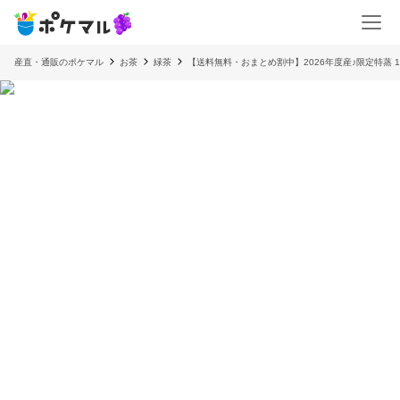
産直・通販のポケマル
お茶
緑茶
【送料無料・おまとめ割中】2026年度産♪限定特蒸 1