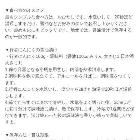
▼食べ方のオススメ
最もシンプルな食べ方は、おひたしです。水洗いして、20秒ほど
湯通しするだけ。醤油などお好みのタレでお召し上がりくださ
い。炒めものにもピッタリです。地元では、醤油漬けで保存する
のが一般的です。
▼行者にんにくの醤油漬け
・行者にんにく100g・調味料（醤油100cc みりん 大さじ1 日本酒
大さじ1）
1.保存容器となる小瓶を用意し、内部を熱湯消毒します。
2.調味料を鍋で煮立てて、アルコールを飛ばし、調味液をつくり
ます。
3.行者にんにくを水洗いし、塩少々を加えた熱湯で20秒ほど湯通
しします。
4.茹でたらすぐに冷水で冷やし、水気をよく切った後、5cmほど
に切り分けて調味液に漬け、瓶で保存します。冷蔵で1週間ほど保
存できます。漬け終わった後の調味液も香りが移って美味しいで
すよ。
▼保存方法・賞味期限