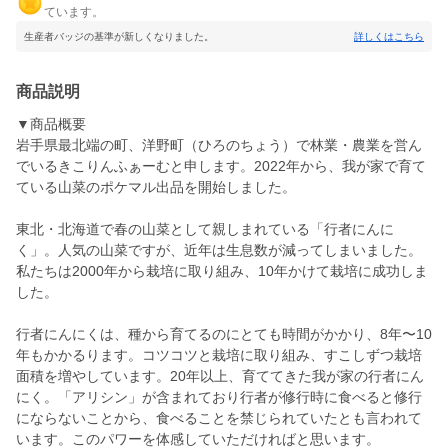
ています。
生産者バッジの基準が新しくなりました。
詳しくはこちら
商品説明
▼商品概要
岩手県最北端の町、洋野町（ひろのちょう）で林業・農業を営ん
でいるきこりんふぁーむと申します。2022年から、我が家で育て
ている山菜のポケマル出品を開始しました。
東北・北海道で春の山菜として親しまれている「行者にんに
く」。人気の山菜ですが、近年は生息数が減ってしまいました。
私たちは2000年から栽培に取り組み、10年かけて栽培に成功しま
した。
行者にんにくは、種から育てるのにとても時間がかかり、8年〜10
年もかかるります。コツコツと栽培に取り組み、すこしずつ栽培
面積を増やしています。20年以上、育ててきた我が家の行者にん
にく。「アリシン」が含まれており行者が修行時に食べると修行
にならないことから、食べることを禁じられていたとも言われて
います。このパワーを体感していただければと思います。