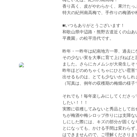
香り高く、皮がやわらかく、果汁たっぷ
特大の紀州南高梅で、手作りの梅酒や
■いつもありがとうございます！
和歌山県中辺路・熊野古道近くの山あ
平農園」の松平浩代です。
昨年・一昨年は紀南地方一帯、過去に
その少ない実を大事に育て上げねばと
ました。さらにカメムシが大発生しそ
昨年ほどのめちゃくちゃにひどい雹害
出せるものは、とても少ないかもしれま
（写真は、例年の収穫期の梅畑の様子
それでも！毎年楽しみにしてくださっ
したい！！！
実際に収穫してみないと秀品として出
ちが梅酒や梅シロップ作りには支障な
しにした際には、キズの部分が固くな
とになっても、かける手間は変わらず
はできませんので、ご理解くださりま