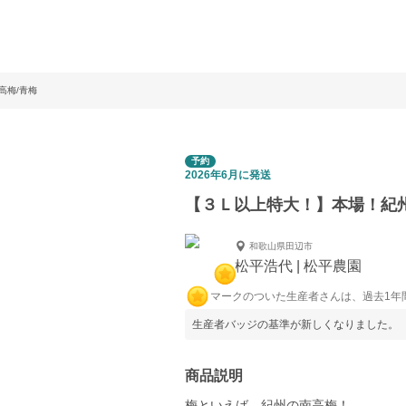
高梅/青梅
予約
2026年6月に発送
【３Ｌ以上特大！】本場！紀州
和歌山県田辺市
松平浩代 | 松平農園
マークのついた生産者さんは、過去1年
生産者バッジの基準が新しくなりました。
商品説明
梅といえば、紀州の南高梅！