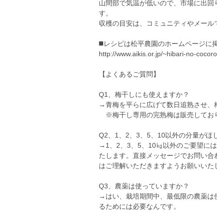
山間部で気温が低いので、市場に出回
す。
収穫の目安は、コミュニティやメール
◼️レシピは松平農園のホームページに
http://www.aikis.or.jp/~hibari-no-cocor
【よくあるご質問】
Q1、梅干しにも使えますか？
→青梅を平らに広げて数日追熟させ、
※梅干し専用の完熟梅は販売してお
Q2、1、2、3、5、10以外の分量が
→1、2、3、5、10㎏以外のご要望
たします。直接メッセージでお問い合
はご理解いただきますようお願いいた
Q3、農薬は使っていますか？
→はい、栽培期間中、最低限の農薬は
るためには必要なんです。