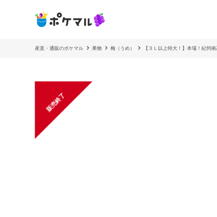
産直・通販のポケマル
果物
梅（うめ）
【３Ｌ以上特大！】本場！紀州南
販売終了