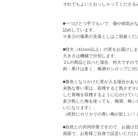
それでもよいとおっしゃってくださるみ
■一つひとつ手でもいで、傷や病気が
詰めしています。
※多少の傷果の見落としはご容赦くだ
■特大（41mm以上）の実をお届けし
大きさは機械で分別します。
２Lの商品と比べた場合、特大ですの
肉・果汁は多く、梅酒やシロップに付
■黄色くなりかけた実が入る場合があ
未熟な青い実は、収穫すると熟さずそ
した青梅を収穫するように心がけてい
多少熟した梅を使っても、梅酒、梅シ
いになります）。
（絶対にカリカリの青い梅が欲しい！
■自然との共同作業ですので、お届け
画面で、お客様ご自身で設定いただけ