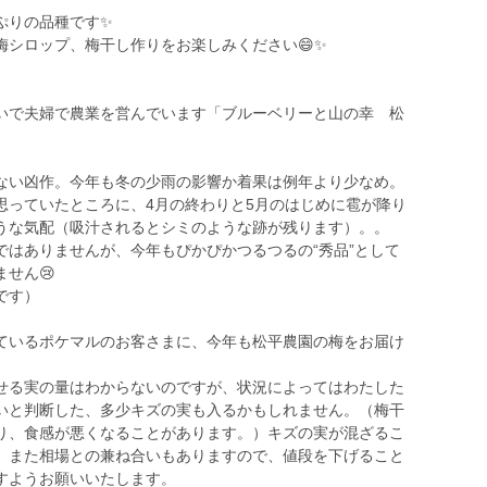
りの品種です✨️
梅シロップ、梅干し作りをお楽しみください😄✨
いで夫婦で農業を営んでいます「ブルーベリーと山の幸 松
ない凶作。今年も冬の少雨の影響か着果は例年より少なめ。
思っていたところに、4月の終わりと5月のはじめに雹が降り
うな気配（吸汁されるとシミのような跡が残ります）。。
ではありませんが、今年もぴかぴかつるつるの“秀品”として
せん😢
です）
ているポケマルのお客さまに、今年も松平農園の梅をお届け
せる実の量はわからないのですが、状況によってはわたした
いと判断した、多少キズの実も入るかもしれません。（梅干
り、食感が悪くなることがあります。）キズの実が混ざるこ
、また相場との兼ね合いもありますので、値段を下げること
すようお願いいたします。