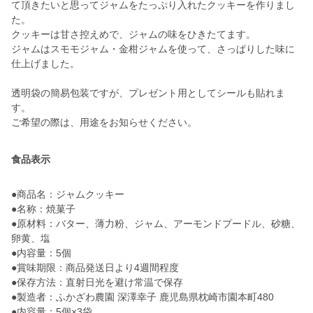
て頂きたいと思ってジャムをたっぷり入れたクッキーを作りまし
た。
クッキーは甘さ控えめで、ジャムの味をひきたてます。
ジャムはスモモジャム・金柑ジャムを使って、さっぱりした味に
仕上げました。
透明袋の簡易包装ですが、プレゼント用としてシールも貼れま
す。
ご希望の際は、用途をお知らせください。
食品表示
●商品名：ジャムクッキー
●名称：焼菓子
●原材料：バター、薄力粉、ジャム、アーモンドプードル、砂糖、
卵黄、塩
●内容量：5個
●賞味期限：商品発送日より4週間程度
●保存方法：直射日光を避け常温で保存
●製造者：ふかざわ農園 深澤幸子 鹿児島県枕崎市園本町480
●内容量：5個×3袋