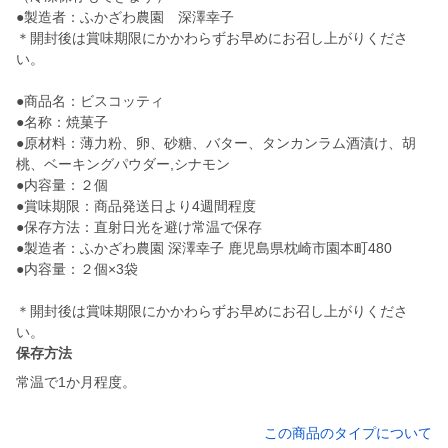
●製造者：ふかざわ農園 深澤幸子
＊開封後は賞味期限にかかわらずお早めにお召し上がりくださ
い。
●商品名：ビスコッティ
●名称：焼菓子
●原材料：薄力粉、卵、砂糖、バター、タンカンラム酒漬け、胡
桃、ベーキングパウダー,シナモン
●内容量：２個
●賞味期限：商品発送日より4週間程度
●保存方法：直射日光を避け常温で保存
●製造者：ふかざわ農園 深澤幸子 鹿児島県枕崎市園本町480
●内容量：２個×3袋
＊開封後は賞味期限にかかわらずお早めにお召し上がりくださ
い。
保存方法
常温で1か月程度。
この商品のタイプについて