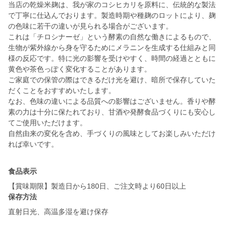
当店の乾燥米麹は、我が家のコシヒカリを原料に、伝統的な製法
で丁寧に仕込んでおります。製造時期や種麹のロットにより、麹
の色味に若干の違いが見られる場合がございます。
これは「チロシナーゼ」という酵素の自然な働きによるもので、
生物が紫外線から身を守るためにメラニンを生成する仕組みと同
様の反応です。特に光の影響を受けやすく、時間の経過とともに
黄色や茶色っぽく変化することがあります。
ご家庭での保管の際はできるだけ光を避け、暗所で保存していた
だくことをおすすめいたします。
なお、色味の違いによる品質への影響はございません。香りや酵
素の力は十分に保たれており、甘酒や発酵食品づくりにも安心し
てご使用いただけます。
自然由来の変化を含め、手づくりの風味としてお楽しみいただけ
れば幸いです。
食品表示
【賞味期限】製造日から180日、ご注文時より60日以上
保存方法
直射日光、高温多湿を避け保存