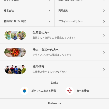
運営会社
利用規約
特商法に基づく表記
プライバシーポリシー
生産者の方へ
農家さん・漁師さんを募集しています!
法人・自治体の方へ
アライアンスのご相談はこちらから
採用情報
生産者と食べる人をつなぎたい
Links
ポケマルふるさと納税
食べる通信
Follow us