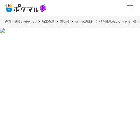
産直・通販のポケマル
加工食品
調味料
麹・麹調味料
特別栽培米コシヒカリで作っ