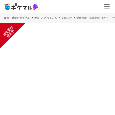
産直・通販のポケマル
野菜
さつまいも
紅はるか
愛媛県産 熟成期間 6か月 さ
注
文
受
付
停
止
中