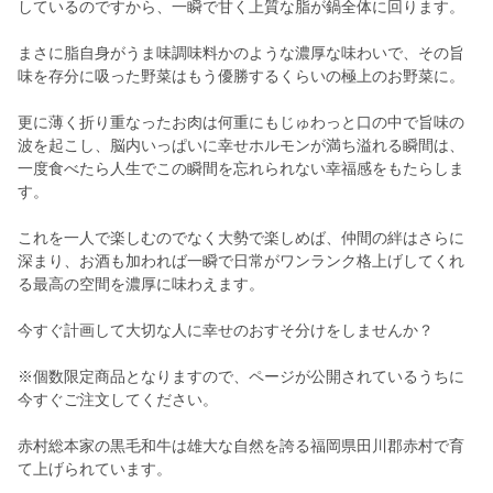
しているのですから、一瞬で甘く上質な脂が鍋全体に回ります。
まさに脂自身がうま味調味料かのような濃厚な味わいで、その旨
味を存分に吸った野菜はもう優勝するくらいの極上のお野菜に。
更に薄く折り重なったお肉は何重にもじゅわっと口の中で旨味の
波を起こし、脳内いっぱいに幸せホルモンが満ち溢れる瞬間は、
一度食べたら人生でこの瞬間を忘れられない幸福感をもたらしま
す。
これを一人で楽しむのでなく大勢で楽しめば、仲間の絆はさらに
深まり、お酒も加われば一瞬で日常がワンランク格上げしてくれ
る最高の空間を濃厚に味わえます。
今すぐ計画して大切な人に幸せのおすそ分けをしませんか？
※個数限定商品となりますので、ページが公開されているうちに
今すぐご注文してください。
赤村総本家の黒毛和牛は雄大な自然を誇る福岡県田川郡赤村で育
て上げられています。