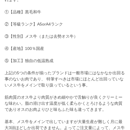
①【品種】黒毛和牛
②【等級ランク】A5orA4ランク
③【性別】メス牛（または去勢オス牛）
④【産地】100％国産
⑤【加工】独自の低温熟成
上記の5つの条件が揃ったブランドは一般市場にはなかなか出回る
事のないお肉であり、 特筆すべきは市場にほとんど出回っていな
いメス牛をメインで取り扱っているという事。
筋肉質のオス牛より肉質がきめ細やかで舌触りが良くクリーミー
な味わい。脂の溶け出す温度が低く柔らかくとろけるような肉質
でありオスのお肉よりひと味もふた味も違ってきます。
基本、メス牛をメインで出していますが大量生産が難しく月に最
大3頭ほどしか出荷できません。よってご注文量によって、メス牛