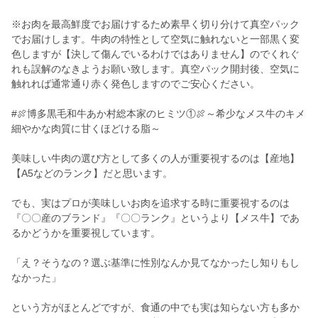
※お肉を最高鮮度でお届けするため素早く切り分けて真空パック
でお届けします。牛肉の特性として空気に触れないと一部黒く変
色しますが【決して傷んでいるわけではありません】のでくれぐ
れも誤解のなきようお願い致します。真空パック開封後、空気に
触れれば通常通り赤く発色しますのでご安心ください。
#🍖博多黒毛和牛あか村総本家のヒミツ①🍖～希少なメス牛のキメ
細やかな肉質に甘くほどける脂～
美味しい牛肉の選び方として多くの人が重要視するのは【産地】
【A5などのランク】だと思います。
でも、実はプロが美味しいお肉を追求する時に重要視するのは
『〇〇産のブランド』『〇〇ランク』というより【メス牛】であ
るかどうかを重要視しています。
「え？そうなの？選ぶ基準に性別なんか見てなかったし知りもし
なかった」
という方がほとんどですが、食通の中でも実は知らない方も多か