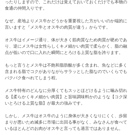
ったりしますので、これだけは覚えておいておくだけでも本物の
食通の仲間入りです。
なぜ、産地よりメス牛かどうかを重要視した方がいいのか端的に
言いますと『メス牛とオス牛の肉質が違う』からです。
オス牛はイメージ通り、体が大きく筋肉質なため肉質が硬めであ
り、逆にメス牛は女性らしくキメ細かい肉質で柔らかく、脂の融
点が低いので口に入れた瞬間にとろける上質な脂を誇ります。
もっと言うとメス牛は不飽和脂肪酸が多く含まれ、魚などに多く
含まれる脂でコクがありながらサラッとした脂なのでいくらでも
パクパク食べれてしまう程。
メス牛特有のどんなに分厚くてもスッとほどけるように噛み切れ
る【柔らかくキメ細かい肉質】と旨味調味料かのような【コク深
いとろける上質な脂】が最大の強みです。
しかし、メス牛はオス牛のように身体が大きくなりにくく、歩留
まりが悪いため滅多に市場に出回る事がなく、みなさんが食べて
いるほとんどのお肉がオス牛と言っても過言ではありません。