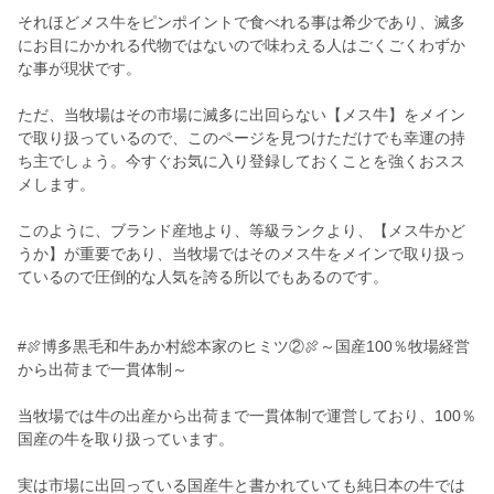
それほどメス牛をピンポイントで食べれる事は希少であり、滅多
にお目にかかれる代物ではないので味わえる人はごくごくわずか
な事が現状です。
ただ、当牧場はその市場に滅多に出回らない【メス牛】をメイン
で取り扱っているので、このページを見つけただけでも幸運の持
ち主でしょう。今すぐお気に入り登録しておくことを強くおスス
メします。
このように、ブランド産地より、等級ランクより、【メス牛かど
うか】が重要であり、当牧場ではそのメス牛をメインで取り扱っ
ているので圧倒的な人気を誇る所以でもあるのです。
#🍖博多黒毛和牛あか村総本家のヒミツ②🍖～国産100％牧場経営
から出荷まで一貫体制～
当牧場では牛の出産から出荷まで一貫体制で運営しており、100％
国産の牛を取り扱っています。
実は市場に出回っている国産牛と書かれていても純日本の牛では