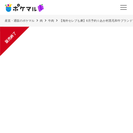
産直・通販のポケマル
肉
牛肉
【海外セレブも虜】6月予約☆あか村黒毛和牛ブランドす
販売終了