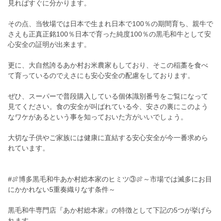
見ればすぐに分かります。
その点、当牧場では日本で生まれ日本で100％の期間育ち、親牛で
さえも正真正銘100％日本で育った純度100％の黒毛和牛として安
心安全の証明が出来ます。
更に、大自然誇るあか村お米農家もしており、そこの稲藁を食べ
て育っているのでえさにも安心安全の配慮をしております。
ぜひ、スーパーで普段購入している個体識別番号をご覧になって
見てください。食の安全が叫ばれている今、安さの裏にこのよう
なワケがあるという事を知っておいた方がいいでしょう。
大切な子供やご家族には健康に直結する安心安全が今一番求めら
れています。
#🍖博多黒毛和牛あか村総本家のヒミツ③🍖～市場では滅多にお目
にかかれない5重奏織りなす条件～
黒毛和牛専門店『あか村総本家』の特徴として下記の5つが挙げら
れます。