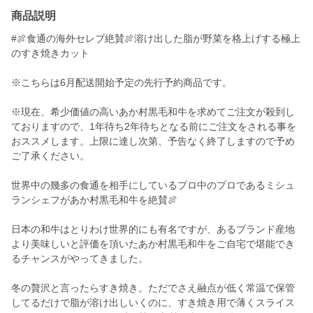
商品説明
#🍖食通の海外セレブ絶賛🍖溶け出した脂が野菜を格上げする極上
のすき焼きカット
※こちらは6月配送開始予定の先行予約商品です。
※現在、希少価値の高いあか村黒毛和牛を求めてご注文が殺到し
ておりますので、1年待ち2年待ちとなる前にご注文をされる事を
おススメします。上限に達し次第、予告なく終了しますので予め
ご了承ください。
世界中の幾多の食通を相手にしているプロ中のプロであるミシュ
ランシェフがあか村黒毛和牛を絶賛🍖
日本の和牛はとりわけ世界的にも有名ですが、あるブランド産地
より美味しいと評価を頂いたあか村黒毛和牛をご自宅で堪能でき
るチャンスがやってきました。
冬の贅沢と言ったらすき焼き。ただでさえ融点が低く常温で保管
してるだけで脂が溶け出しいくのに、すき焼き用で薄くスライス