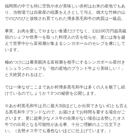
福岡県の中でも特に空気や水が美味しい赤村はお米の産地でもあ
り、当牧場では自家産の稲藁をえさとして与え、雄大な竹林の山
でのびのびと放牧され育てられた博多黒毛和牛の肉質は一級品。
事実、お肉を愛してやまない食通だけでなく、1泊100万円超高級
宿のシェフや世界一を取った料理人の舌を唸らせ、更には海を越
えて世界中から富裕層が集まるシンガポールのセレブを虜にして
います。
極めつけには審美眼誇る富裕層を相手にするシンガポール星付き
ミシュランのシェフも「他の産地のブランド牛より美味しい！」
と大絶賛されるほど。
では一体なぜここまであか村博多黒毛和牛は多くの人を魅了し続
けているのでしょうか？3つの秘密を公開します。
※あか村黒毛和牛は月に最大3頭ほどしか出荷できない幻とも言え
る黒毛和牛ブランドなので、お届けまでお時間を要する場合がご
ざいます。更に超希少なメス牛の在庫がない場合は去勢したオス
牛での出荷となる可能性がある事、十分ご理解の上ご注文下さ
い。（去勢オス牛でも遜色ないほどに仕上げています。）