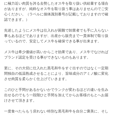
に極力近い肉質を誇る去勢したオス牛を取り扱い供給量する場合
がありますが、純粋なオス牛を取り扱う事はありませんのでご安
心ください。（ラベルに個体識別番号が記載しておりますので確
認できます。）
先述したようにメス牛は仕入れが困難で卸業者でも手に入らない
事もあるほどでありますが、出産から販売まで一貫体制で取り扱
っているので、安定してメス牛を確保できる事が出来ます。
メス牛は希少価値が高いからこそ効果であり、メス牛でなければ
ブランド認定を受ける事ができないものもあります。
更に、その大切に仕入れた黒毛和牛をすぐ出すのではなく一定期
間独自の低温熟成させることにより、旨味成分のアミノ酸に変化
させ肉質を柔らかく仕上げていきます。
このひと手間があるかないかでランクが変わるほどの違いを生み
出せるのでもう一段階ひと手間を加えてからお客様のもとへお届
けさせて頂きます。
一度食べたらもう戻れない特別な黒毛和牛を自分ご褒美に、そし