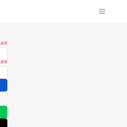
※必須
※必須