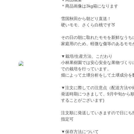
＊商品画像は3kg箱になります
雪国秋田から朝どり直送！
硬いモモ、さくら白桃です🍑
その日の朝に取れたモモを新鮮なうち
家庭用のため、軽微な傷等のあるモモ
▼栽培/生産方法、こだわり
小林果樹園では安心安全な果物づくり
での栽培を行っています。
畑によって土壌分析をして土壌成分を
▼注文に際しての注意点（配送方法や
発送時期につきまして、9月中旬から
することがございます)
注文順に発送していきますので日にち
指定可
▼保存方法について