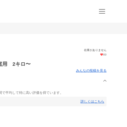
在庫がありません
89
庭用 2キロ〜
みんなの投稿を見る
間で平均して特に高い評価を得ています。
詳しくはこちら