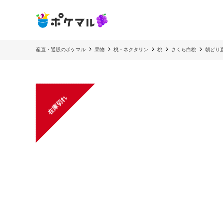
産直・通販のポケマル
果物
桃・ネクタリン
桃
さくら白桃
朝どり
在庫切れ