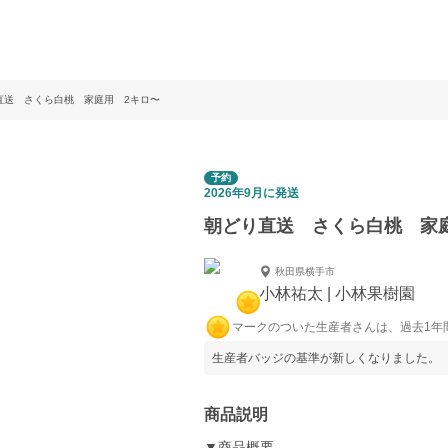
直送 さくら白桃 家庭用 2キロ〜
予約
2026年9月に発送
朝どり直送 さくら白桃 家
秋田県横手市
小林祐太 | 小林果樹園
マークのついた生産者さんは、過去1年
生産者バッジの基準が新しくなりました。
商品説明
▼商品概要