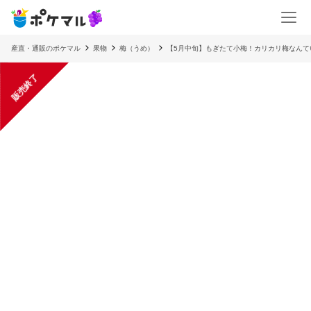
産直・通販のポケマル
果物
梅（うめ）
【5月中旬】もぎたて小梅！カリカリ梅なんて
販売終了