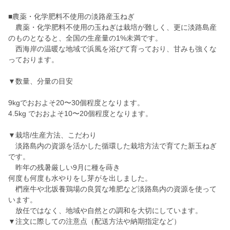
■農薬・化学肥料不使用の淡路産玉ねぎ
農薬・化学肥料不使用の玉ねぎは栽培が難しく、更に淡路島産
のものとなると、全国の生産量の1%未満です。
西海岸の温暖な地域で浜風を浴びて育っており、甘みも強くな
っております。
▼数量、分量の目安
9kgでおおよそ20〜30個程度となります。
4.5kg でおおよそ10〜20個程度となります。
▼栽培/生産方法、こだわり
淡路島内の資源を活かした循環した栽培方法で育てた新玉ねぎ
です。
昨年の残暑厳しい9月に種を蒔き
何度も何度も水やりをし芽がを出しました。
椚座牛や北坂養鶏場の良質な堆肥など淡路島内の資源を使って
います。
放任ではなく、地域や自然との調和を大切にしています。
▼注文に際しての注意点（配送方法や納期指定など）