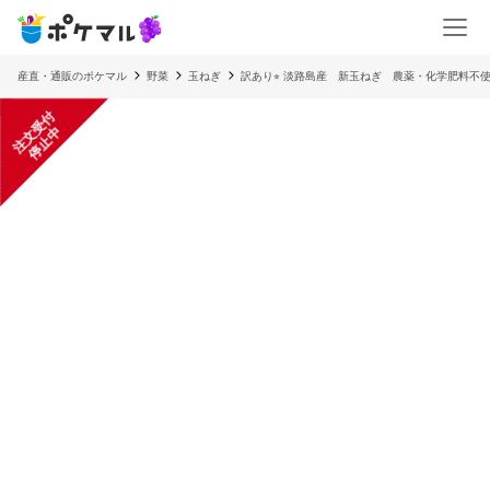
産直・通販のポケマル
野菜
玉ねぎ
訳あり⭐︎ 淡路島産 新玉ねぎ 農薬・化学肥料不
注
文
受
付
停
止
中