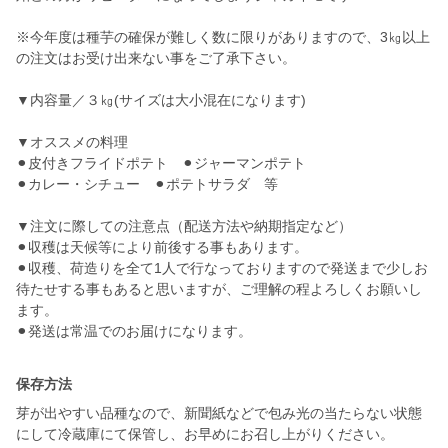
※今年度は種芋の確保が難しく数に限りがありますので、3㎏以上
の注文はお受け出来ない事をご了承下さい。
▼内容量／３㎏(サイズは大小混在になります)
▼オススメの料理
⚫︎皮付きフライドポテト ⚫︎ジャーマンポテト
⚫︎カレー・シチュー ⚫︎ポテトサラダ 等
▼注文に際しての注意点（配送方法や納期指定など）
⚫︎収穫は天候等により前後する事もあります。
⚫︎収穫、荷造りを全て1人で行なっておりますので発送まで少しお
待たせする事もあると思いますが、ご理解の程よろしくお願いし
ます。
⚫︎発送は常温でのお届けになります。
保存方法
芽が出やすい品種なので、新聞紙などで包み光の当たらない状態
にして冷蔵庫にて保管し、お早めにお召し上がりください。