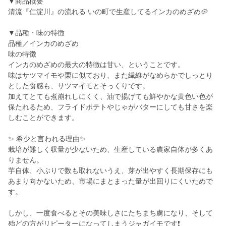
▼商品概要
清流『仁淀川』の流れる いの町で生産してるインカのめざめ🥔
▼品種・味の特徴
品種／インカのめざめ
味の特徴
インカのめざめの最大の特徴は甘い、ということです。
味はサツマイモや栗に似ており、また繊維がなめらかでしっとり
とした食感も、サツマイモとそっくりです。
加えてとても煮崩れしにくく、油で揚げても鮮やかな黄色い色が
保たれるため、フライドポテトやじゃがバターにしても甘さを楽
しむことができます。
✨ 希少と言われる理由✨
栽培が難しく収量が少ないため、生産している農家自体が多くあ
りません。
芋自体、小ぶりで数も取れないうえ、芽が出やすく長期保存にも
あまり向かないため、市場にまとまった量が出回りにくいためで
す。
しかし、一度食べるとその美味しさにたちまち虜になり、そして
殆どの方がリピーターになってしまうジャガイモです❗️