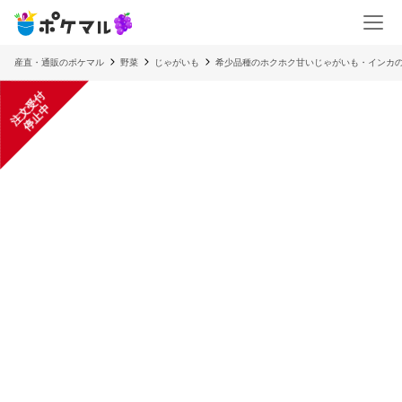
産直・通販のポケマル
野菜
じゃがいも
希少品種のホクホク甘いじゃがいも・インカ
注
文
受
付
停
止
中