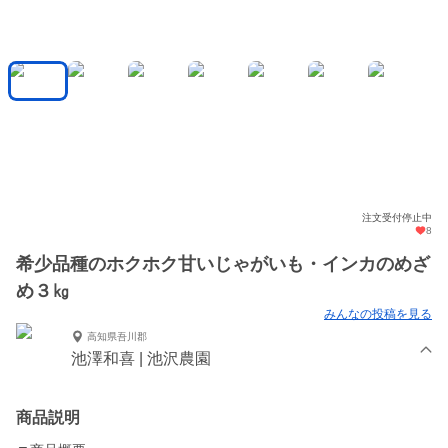
注文受付停止中
8
希少品種のホクホク甘いじゃがいも・インカのめざ
め３㎏
みんなの投稿を見る
高知県吾川郡
池澤和喜 | 池沢農園
商品説明