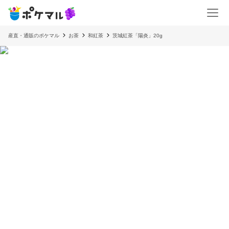
産直・通販のポケマル
お茶
和紅茶
茨城紅茶「陽炎」20g