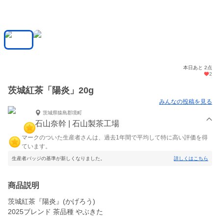
本日あと 2点
2
茨城紅茶「陽炎」20g
みんなの投稿を見る
茨城県猿島郡境町
石山奈幹 | 石山製茶工場
マークのついた生産者さんは、過去1年間で平均して特に高い評価を得
ています。
生産者バッジの基準が新しくなりました。
詳しくはこちら
商品説明
茨城紅茶『陽炎』(かげろう)
2025ブレンド 茶品種 やぶきた