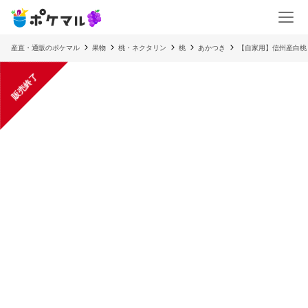
産直・通販のポケマル
果物
桃・ネクタリン
桃
あかつき
【自家用】信州産白桃
販売終了