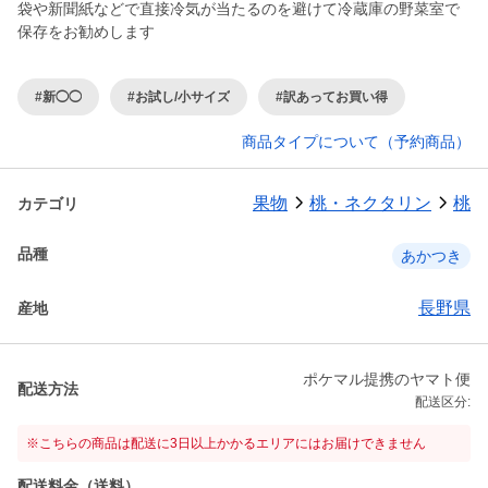
袋や新聞紙などで直接冷気が当たるのを避けて冷蔵庫の野菜室で
保存をお勧めします
#新◯◯
#お試し/小サイズ
#訳あってお買い得
商品タイプについて（予約商品）
果物
桃・ネクタリン
桃
カテゴリ
品種
あかつき
長野県
産地
ポケマル提携のヤマト便
配送方法
配送区分:
※こちらの商品は配送に3日以上かかるエリアにはお届けできません
配送料金（送料）