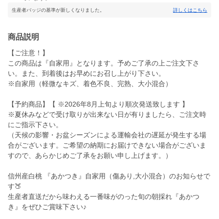
生産者バッジの基準が新しくなりました。
詳しくはこちら
商品説明
【ご注意！】
この商品は『自家用』となります。予めご了承の上ご注文下さ
い。また、到着後はお早めにお召し上がり下さい。
※自家用（軽微なキズ、着色不良、完熟、大小混合）
【予約商品】【 ※2026年8月上旬より順次発送致します 】
※夏休みなどで受け取りが出来ない日が有りましたら、ご注文時
にご指示下さい。
（天候の影響・お盆シーズンによる運輸会社の遅延が発生する場
合がございます。ご希望の納期にお届けできない場合がございま
すので、あらかじめご了承をお願い申し上げます。）
信州産白桃 『あかつき』自家用（傷あり,大小混合）のお知らせで
す🍑
生産者直送だから味わえる一番味がのった旬の朝採れ『あかつ
き』をぜひご賞味下さい♪