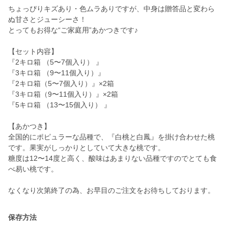
ちょっぴりキズあり・色ムラありですが、中身は贈答品と変わら
ぬ甘さとジューシーさ！
とってもお得な“ご家庭用”あかつきです♪
【セット内容】
『2キロ箱 （5〜7個入り） 』
『3キロ箱 （9〜11個入り）』
『2キロ箱（5〜7個入り）』×2箱
『3キロ箱（9〜11個入り）』×2箱
『5キロ箱 （13〜15個入り） 』
【あかつき】
全国的にポピュラーな品種で、『白桃と白鳳』を掛け合わせた桃
です。果実がしっかりとしていて大きな桃です。
糖度は12〜14度と高く、酸味はあまりない品種ですのでとても食
べ易い桃です。
保存方法