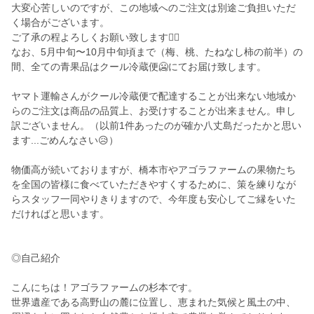
大変心苦しいのですが、この地域へのご注文は別途ご負担いただ
く場合がございます。
ご了承の程よろしくお願い致します🙇‍♂️
なお、5月中旬〜10月中旬頃まで（梅、桃、たねなし柿の前半）の
間、全ての青果品はクール冷蔵便🥶にてお届け致します。
ヤマト運輸さんがクール冷蔵便で配達することが出来ない地域か
らのご注文は商品の品質上、お受けすることが出来ません。申し
訳ございません。（以前1件あったのが確か八丈島だったかと思い
ます...ごめんなさい😥）
物価高が続いておりますが、橋本市やアゴラファームの果物たち
を全国の皆様に食べていただきやすくするために、策を練りなが
らスタッフ一同やりきりますので、今年度も安心してご縁をいた
だければと思います。
◎自己紹介
こんにちは！アゴラファームの杉本です。
世界遺産である高野山の麓に位置し、恵まれた気候と風土の中、