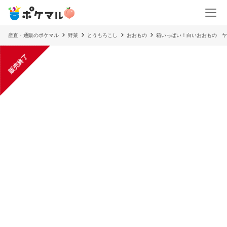
産直・通販のポケマル
野菜
とうもろこし
おおもの
箱いっぱい！白いおおもの ヤ
販売終了