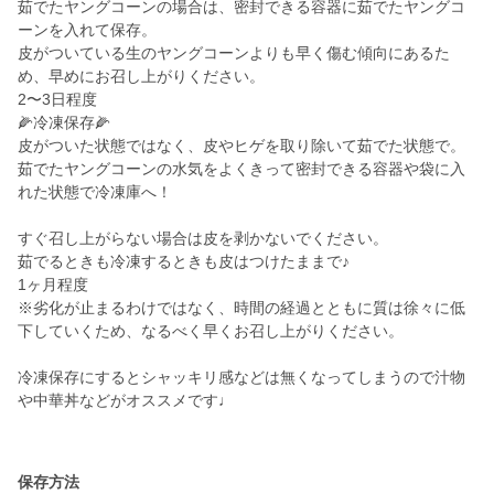
茹でたヤングコーンの場合は、密封できる容器に茹でたヤングコ
ーンを入れて保存。
皮がついている生のヤングコーンよりも早く傷む傾向にあるた
め、早めにお召し上がりください。
2〜3日程度
🌽冷凍保存🌽
皮がついた状態ではなく、皮やヒゲを取り除いて茹でた状態で。
茹でたヤングコーンの水気をよくきって密封できる容器や袋に入
れた状態で冷凍庫へ！
すぐ召し上がらない場合は皮を剥かないでください。
茹でるときも冷凍するときも皮はつけたままで♪
1ヶ月程度
※劣化が止まるわけではなく、時間の経過とともに質は徐々に低
下していくため、なるべく早くお召し上がりください。
冷凍保存にするとシャッキリ感などは無くなってしまうので汁物
や中華丼などがオススメです♩
保存方法