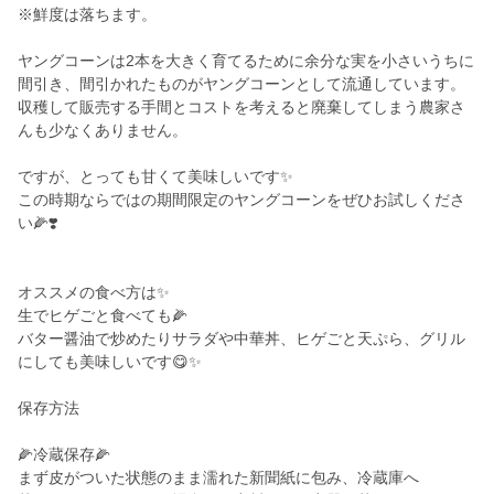
※鮮度は落ちます。
ヤングコーンは2本を大きく育てるために余分な実を小さいうちに
間引き、間引かれたものがヤングコーンとして流通しています。
収穫して販売する手間とコストを考えると廃棄してしまう農家さ
んも少なくありません。
ですが、とっても甘くて美味しいです✨
この時期ならではの期間限定のヤングコーンをぜひお試しくださ
い🌽❣️
オススメの食べ方は✨
生でヒゲごと食べても🌽
バター醤油で炒めたりサラダや中華丼、ヒゲごと天ぷら、グリル
にしても美味しいです😋✨
保存方法
🌽冷蔵保存🌽
まず皮がついた状態のまま濡れた新聞紙に包み、冷蔵庫へ