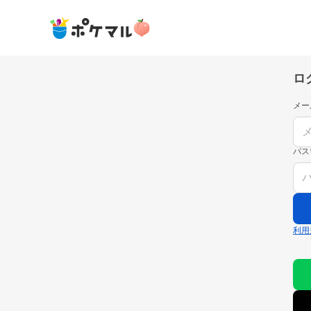
ロ
メー
パス
利用