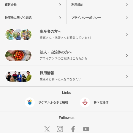
運営会社
利用規約
特商法に基づく表記
プライバシーポリシー
生産者の方へ
農家さん・漁師さんを募集しています!
法人・自治体の方へ
アライアンスのご相談はこちらから
採用情報
生産者と食べる人をつなぎたい
Links
ポケマルふるさと納税
食べる通信
Follow us