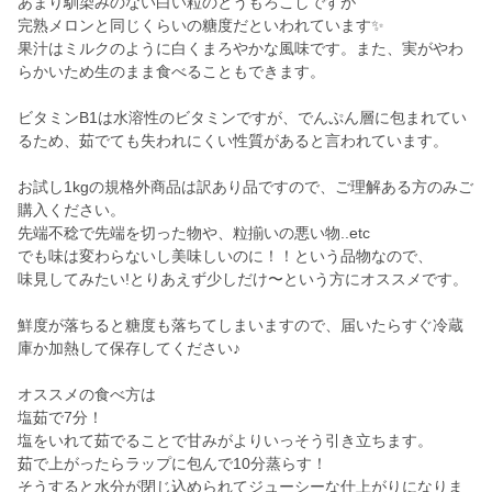
あまり馴染みのない白い粒のとうもろこしですが
完熟メロンと同じくらいの糖度だといわれています✨
果汁はミルクのように白くまろやかな風味です。また、実がやわ
らかいため生のまま食べることもできます。
ビタミンB1は水溶性のビタミンですが、でんぷん層に包まれてい
るため、茹でても失われにくい性質があると言われています。
お試し1kgの規格外商品は訳あり品ですので、ご理解ある方のみご
購入ください。
先端不稔で先端を切った物や、粒揃いの悪い物..etc
でも味は変わらないし美味しいのに！！という品物なので、
味見してみたい!とりあえず少しだけ〜という方にオススメです。
鮮度が落ちると糖度も落ちてしまいますので、届いたらすぐ冷蔵
庫か加熱して保存してください♪
オススメの食べ方は
塩茹で7分！
塩をいれて茹でることで甘みがよりいっそう引き立ちます。
茹で上がったらラップに包んで10分蒸らす！
そうすると水分が閉じ込められてジューシーな仕上がりになりま