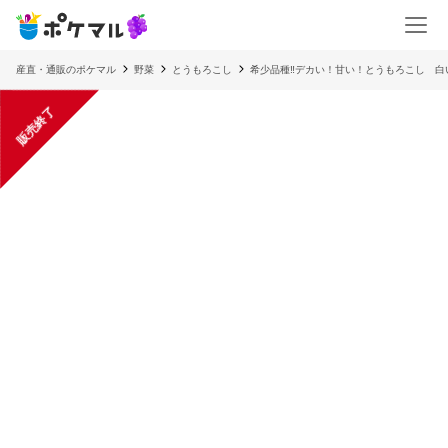
産直・通販のポケマル
野菜
とうもろこし
希少品種‼️デカい！甘い！とうもろこし 白
販売終了