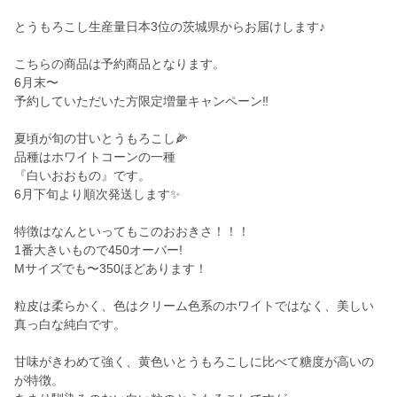
とうもろこし生産量日本3位の茨城県からお届けします♪
こちらの商品は予約商品となります。
6月末〜
予約していただいた方限定増量キャンペーン‼️
夏頃が旬の甘いとうもろこし🌽
品種はホワイトコーンの一種
『白いおおもの』です。
6月下旬より順次発送します✨
特徴はなんといってもこのおおきさ！！！
1番大きいもので450オーバー!
Mサイズでも〜350ほどあります！
粒皮は柔らかく、色はクリーム色系のホワイトではなく、美しい
真っ白な純白です。
甘味がきわめて強く、黄色いとうもろこしに比べて糖度が高いの
が特徴。