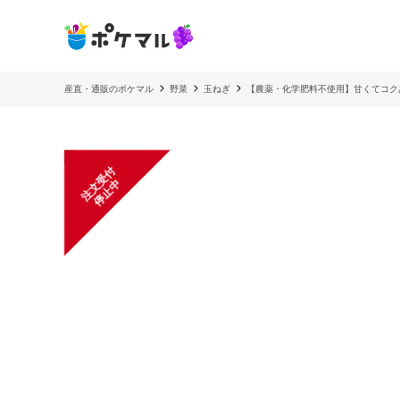
産直・通販のポケマル
野菜
玉ねぎ
【農薬・化学肥料不使用】甘くてコク
注
文
受
付
停
止
中