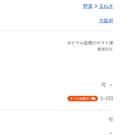
野菜
玉ねぎ
大阪府
ポケマル提携のヤマト便
配送区分:
可
1~2日
可