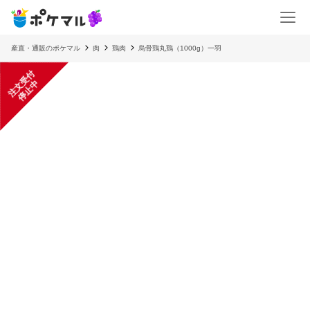
産直・通販のポケマル
肉
鶏肉
烏骨鶏丸鶏（1000g）一羽
注
文
受
付
停
止
中