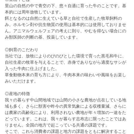
里山の自然の中で青空の下、悠々自適に育った牛のことです。基
本的には周年放牧しています。
餌となるのは自然に生えている草と自社で生産した牧草飼料の
み。ホルモン剤や抗生物質の使用は基本的には使用しておりませ
ん。アニマルウェルフェアの考えに則り、やむを得ない場合にの
み獣医師の判断の基、投薬しています。
◎飼育のこだわり
当社では、放牧によりのびのびとした環境で育った黒毛和牛に、
自社生産の牧草を与えることで、赤身でありながら適度なサシが
入った牛肉に仕上げました。
草食動物本来の育ち方により、牛肉本来の味わいや風味をお楽し
みいただけます。
◎産地の特徴
我々の暮らす中山間地域では山間の小さな農地が点在している地
域も多く、さらに獣害や昨今の異常気象による収穫量減、さらに
は農家の高齢化により、利用されない農地が年々増加の一途をた
どっています。これは、我々が暮らす志布志に限ったことではあ
りません。全国の地方で起こっている共通の課題です。
そこで、これら消費者の課題と地方の課題をともに解決すること