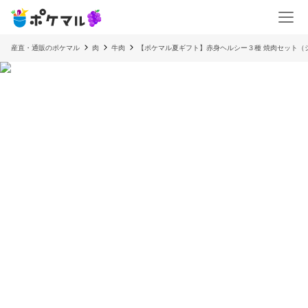
産直・通販のポケマル
肉
牛肉
【ポケマル夏ギフト】赤身ヘルシー３種 焼肉セット（