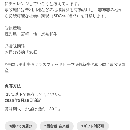
にチャレンジしていこうと考えています。
放牧地には未利用地などの地域資源を有効活用し、志布志の地か
ら持続可能な社会の実現（SDGsの達成）を目指します。
◎原産地
鹿児島・宮崎・他 黒毛和牛
◎賞味期限
お届け後約「30日」
#牛肉 #里山牛 #グラスフェッドビーフ #牧草牛 #赤身肉 #放牧 #国
産
保存方法
-18℃以下で保存してください。
2026年5月26日追記
賞味期限：お届け後約「30日」
#捌いてお届け
#固定種･在来種
#ギフト対応可