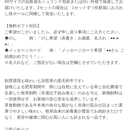
60サイズの化粧箱をシュリンク包装または白い外箱で保護してお
届けいたします。2セットの場合は、1セットずつ化粧箱にお入れ
し段ボールに同梱して発送いたします。
【無料ギフト対応】
ご希望がございましたら、必ず申し送り事項にご入力ください。
◆のし 例：「のし希望（表書き：お歳暮、名入れ：●● ●
●）」
◆メッセージカード 例：「メッセージカード希望『●●さん ご
結婚おめでとう！』」
※名入れなど、ご指定がない場合は空欄とさせていただきます。
飼育環境も味わいも別世界の黒毛和牛です♪
放牧による肥育期間中、餌には自然に生えている草と自社農場で
生産した牧草飼料（非遺伝子組み換え）のみを与え、穀物飼料は
一切使用せず、お客様の安心安全を追求しています。
草食動物である牛本来の余分な脂がなく赤身の旨みが詰まった濃
厚でやさしい味わい。牧草由来の栄養素が豊富でお肉好きだけで
なく、美容や健康に関心が高い人にも好まれる一品です。
◎里山牛とは