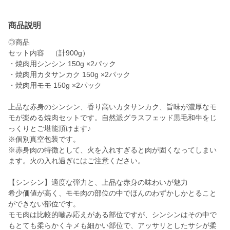
商品説明
◎商品
セット内容 （計900g）
・焼肉用シンシン 150g ×2パック
・焼肉用カタサンカク 150g ×2パック
・焼肉用モモ 150g ×2パック
上品な赤身のシンシン、香り高いカタサンカク、旨味が濃厚なモ
モが楽める焼肉セットです。自然派グラスフェッド黒毛和牛をじ
っくりとご堪能頂けます♪
※個別真空包装です。
※赤身肉の特徴として、火を入れすぎると肉が固くなってしまい
ます。火の入れ過ぎにはご注意ください。
【シンシン】適度な弾力と、上品な赤身の味わいが魅力
希少価値が高く、モモ肉の部位の中でほんのわずかしかとること
ができない部位です。
モモ肉は比較的嚙み応えがある部位ですが、シンシンはその中で
もとても柔らかくキメも細かい部位で、アッサリとしたサシが柔