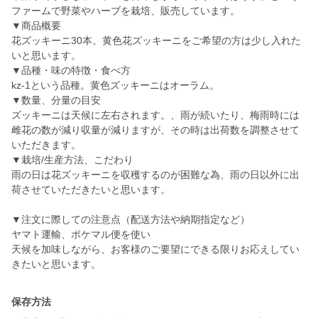
ファームで野菜やハーブを栽培、販売しています。
▼商品概要
花ズッキーニ30本。黄色花ズッキーニをご希望の方は少し入れた
いと思います。
▼品種・味の特徴・食べ方
kz-1という品種。黄色ズッキーニはオーラム。
▼数量、分量の目安
ズッキーニは天候に左右されます。、雨が続いたり、梅雨時には
雌花の数が減り収量が減りますが、その時は出荷数を調整させて
いただきます。
▼栽培/生産方法、こだわり
雨の日は花ズッキーニを収穫するのが困難な為、雨の日以外に出
荷させていただきたいと思います。
▼注文に際しての注意点（配送方法や納期指定など）
ヤマト運輸、ポケマル便を使い
天候を加味しながら、お客様のご要望にできる限りお応えしてい
きたいと思います。
保存方法