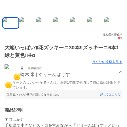
注文受付停止中
1
大箱いっぱい❣️花ズッキーニ30本‼️ズッキーニ6本❗️
緑と黄色‼️➕α
みんなの投稿を見る
千葉県勝浦市
鈴木 泉 | ぐりーんはうす
マークのついた生産者さんは、過去1年間で平均して特に高い評価を得
ています。
生産者バッジの基準が新しくなりました。
詳しくはこちら
商品説明
▼自己紹介
千葉県で小さなビストロを営みながら「ぐりーんはうす」という