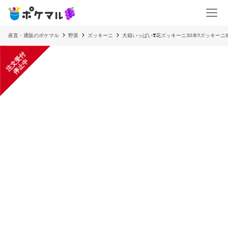
産直・通販のポケマル
野菜
ズッキーニ
大箱いっぱい❣️花ズッキーニ30本‼️ズッキーニ6本
注
文
受
付
停
止
中