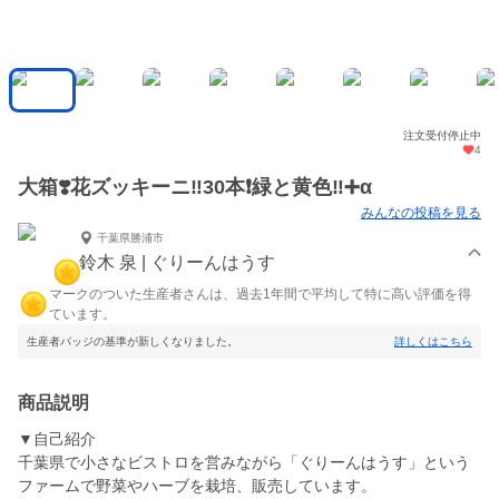
注文受付停止中
4
大箱❣️花ズッキーニ‼️30本❗️緑と黄色‼️➕α
みんなの投稿を見る
千葉県勝浦市
鈴木 泉 | ぐりーんはうす
マークのついた生産者さんは、過去1年間で平均して特に高い評価を得
ています。
生産者バッジの基準が新しくなりました。
詳しくはこちら
商品説明
▼自己紹介
千葉県で小さなビストロを営みながら「ぐりーんはうす」という
ファームで野菜やハーブを栽培、販売しています。