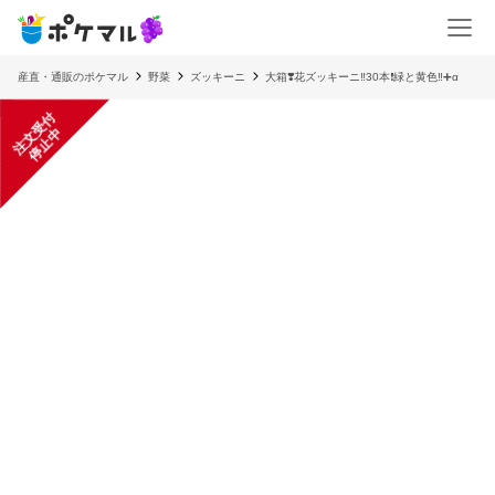
産直・通販のポケマル
野菜
ズッキーニ
大箱❣️花ズッキーニ‼️30本❗️緑と黄色‼️➕α
注
文
受
付
停
止
中