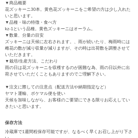
▼商品概要
花ズッキーニ30本。黄色花ズッキーニをご希望の方は少し入れた
いと思います。
▼品種・味の特徴・食べ方
kz-1という品種。黄色ズッキーニはオーラム。
▼数量、分量の目安
ズッキーニは天候に左右されます。、雨が続いたり、梅雨時には
雌花の数が減り収量が減りますが、その時は出荷数を調整させて
いただきます。
▼栽培/生産方法、こだわり
雨の日は花ズッキーニを収穫するのが困難な為、雨の日以外に出
荷させていただくこともありますのでご理解下さい。
▼注文に際しての注意点（配送方法や納期指定など）
ヤマト運輸、ポケマル便を使い
天候を加味しながら、お客様のご要望にできる限りお応えしてい
きたいと思います。
保存方法
冷蔵庫で1週間程保存可能ですが、なるべく早くお召し上がり下さ