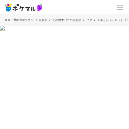
産直・通販のポケマル
魚介類
その他すべての魚介類
フグ
天草とらふぐセット【ミ