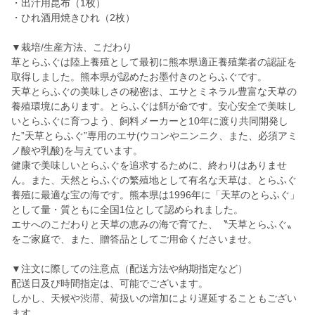
・出汁用昆布（1枚）
・ひれ酒用焼きひれ（2枚）
▼栽培/生産方法、こだわり
草とらふぐは陸上養殖として最初に熊本県適正養殖業者の認証を
取得しました。熊本県が認めたお墨付きのとらふぐです。
天草とらふぐの美味しさの秘密は、エサとミネラル豊富な天草の
養殖環境にあります。とらふぐは餌が命です。安心安全で美味し
いとらふぐに育つよう、飼料メーカーと10年に渡り共同開発し
た”天草とらふぐ”専用のエサ(ウコンやニンニク、また、必須アミ
ノ酸や乳酸)を与えています。
健康で美味しいとらふぐを追求するために、終わりはありませ
ん。また、天然とらふぐの繁殖地として有名な天草は、とらふぐ
養殖に最適な宝の海です。熊本県は1996年に「天草のとらふぐ」
として量・質ともに全国1位として認められました。
エサへのこだわりと天草の恵みの海で育てた、〝天草とらふぐ〟
をご家庭で、また、贈答品としてご用命くださいませ。
▼注文に際しての注意点（配送方法や納期指定など）
配送日及び時間指定は、可能でございます。
しかし、天候や渋滞、荷扱いの増加により遅延することもござい
ます。