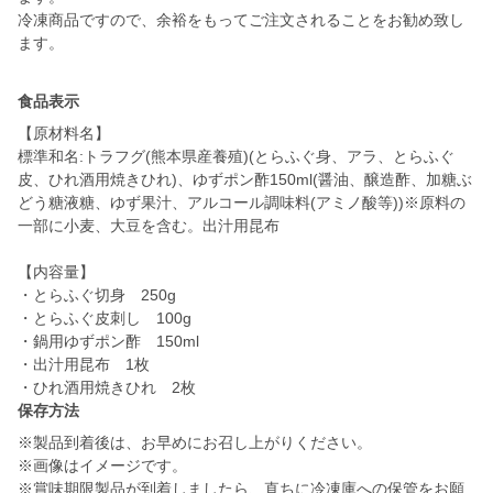
冷凍商品ですので、余裕をもってご注文されることをお勧め致し
食品表示
【原材料名】
標準和名:トラフグ(熊本県産養殖)(とらふぐ身、アラ、とらふぐ
皮、ひれ酒用焼きひれ)、ゆずポン酢150ml(醤油、醸造酢、加糖ぶ
どう糖液糖、ゆず果汁、アルコール調味料(アミノ酸等))※原料の
一部に小麦、大豆を含む。出汁用昆布
【内容量】
・とらふぐ切身 250g
・とらふぐ皮刺し 100g
・鍋用ゆずポン酢 150ml
・出汁用昆布 1枚
・ひれ酒用焼きひれ 2枚
保存方法
※製品到着後は、お早めにお召し上がりください。
※画像はイメージです。
※賞味期限製品が到着しましたら、直ちに冷凍庫への保管をお願