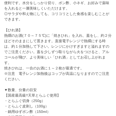
便利です。水分をしっかり切り、ポン酢、小ネギ、お好みで薬味
を入れると一層美味しくいただけます。
◎サラダや和え物にしても、コリコリとした食感を楽しむことが
できます。
【ひれ酒】
熱燗のお酒(７０～７５℃)に「焼きひれ」を入れ、蓋をし、約２分
ほどそのままにして置きます。直接電子レンジで熱燗にする時
は、約１分加熱して下さい。レンジにかけすぎますと溢れますの
でご注意ください。蓋を少しずつ取りながら火をつけると、アル
コールが飛び、より美味しい「ひれ酒」としてお召し上がれま
す。
焼きひれは、一合のお酒に１～２枚が最適です。
※注意 電子レンジ加熱後はコップが高温になりますのでご注意
ください。
▼数量、分量の目安
【国産最高級!!天草とらふぐ使用】
・とらふぐ切身（250g）
・とらふぐ皮刺し（100g）
・鍋用ゆずポン酢（150ml）