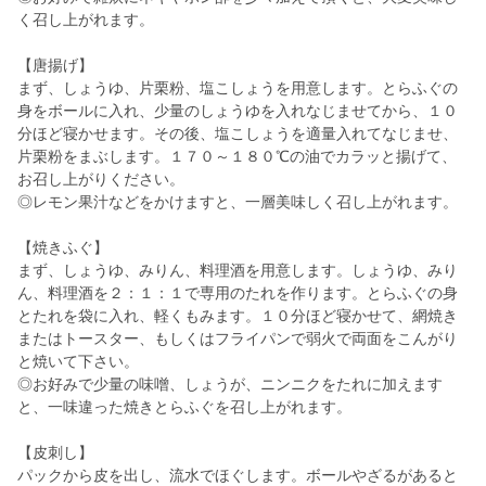
く召し上がれます。
【唐揚げ】
まず、しょうゆ、片栗粉、塩こしょうを用意します。とらふぐの
身をボールに入れ、少量のしょうゆを入れなじませてから、１０
分ほど寝かせます。その後、塩こしょうを適量入れてなじませ、
片栗粉をまぶします。１７０～１８０℃の油でカラッと揚げて、
お召し上がりください。
◎レモン果汁などをかけますと、一層美味しく召し上がれます。
【焼きふぐ】
まず、しょうゆ、みりん、料理酒を用意します。しょうゆ、みり
ん、料理酒を２：１：１で専用のたれを作ります。とらふぐの身
とたれを袋に入れ、軽くもみます。１０分ほど寝かせて、網焼き
またはトースター、もしくはフライパンで弱火で両面をこんがり
と焼いて下さい。
◎お好みで少量の味噌、しょうが、ニンニクをたれに加えます
と、一味違った焼きとらふぐを召し上がれます。
【皮刺し】
パックから皮を出し、流水でほぐします。ボールやざるがあると