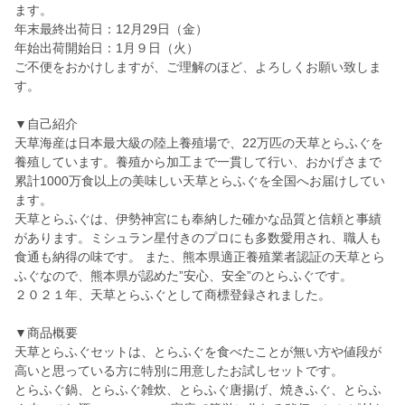
ます。
年末最終出荷日：12月29日（金）
年始出荷開始日：1月９日（火）
ご不便をおかけしますが、ご理解のほど、よろしくお願い致しま
す。
▼自己紹介
天草海産は日本最大級の陸上養殖場で、22万匹の天草とらふぐを
養殖しています。養殖から加工まで一貫して行い、おかげさまで
累計1000万食以上の美味しい天草とらふぐを全国へお届けしてい
ます。
天草とらふぐは、伊勢神宮にも奉納した確かな品質と信頼と事績
があります。ミシュラン星付きのプロにも多数愛用され、職人も
食通も納得の味です。 また、熊本県適正養殖業者認証の天草とら
ふぐなので、熊本県が認めた”安心、安全”のとらふぐです。
２０２１年、天草とらふぐとして商標登録されました。
▼商品概要
天草とらふぐセットは、とらふぐを食べたことが無い方や値段が
高いと思っている方に特別に用意したお試しセットです。
とらふぐ鍋、とらふぐ雑炊、とらふぐ唐揚げ、焼きふぐ、とらふ