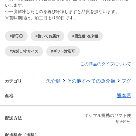
いします。
※一度解凍したものを再び冷凍しますと品質を損ないます。
※賞味期限は、加工日より90日です。
#新◯◯
#捌いてお届け
#固定種･在来種
#お試し/小サイズ
#ギフト対応可
この商品のタイプについて
魚介類
その他すべての魚介類
フグ
カテゴリ
熊本県
産地
ポケマル提携のヤマト便
配送方法
配送区分:
配送料金（送料）