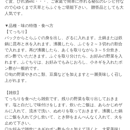
ぐ皮、ひれ酒etc・・・、ご家庭で簡単に作れる秘伝のレシピ付な
ので心ゆくまで天草とらふぐをご堪能下さい。 贈答品としても大
人気です。
▼品種・味の特徴・食べ方
【てっちり】
パックからとらふぐの身を出し、ざるに入れます。土鍋または鉄
鍋に昆布と水を入れます。沸騰したら、ふぐを２～３切れの割合
で入れます。再び沸騰したら、あくを取りながら３～５分炊き、
ポン酢でいただきます。ふぐを取り分けたら、お好みの野菜を入
れます。ふぐちりは、お好みでもみじおろし、小ネギを入れたポ
ン酢が一般的です。
◎旬の野菜やきのこ類、豆腐などを加えますと一層美味しく召し
上がれます。
【雑炊】
てっちりを食べたら雑炊です。残りの野菜を取り出しておきま
す。塩と白だしで味付けをします。炊いたご飯は、あらかじめザ
ルに入れて、流水で洗い、ぬめりを取っておきます。沸騰した鍋
にご飯を入れて少し炊いて、とき卵をまんべんなく入れて、火を
止めて下さい。
◎お好みで雑炊にネギやポン酢を少々加えて頂くと、大変美味し