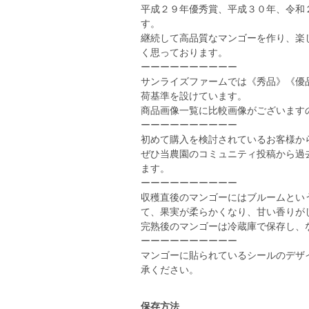
平成２９年優秀賞、平成３０年、令和
す。
継続して高品質なマンゴーを作り、楽
く思っております。
ーーーーーーーーーー
サンライズファームでは《秀品》《優
荷基準を設けています。
商品画像一覧に比較画像がございます
ーーーーーーーーーー
初めて購入を検討されているお客様か
ぜひ当農園のコミュニティ投稿から過
ます。
ーーーーーーーーーー
収穫直後のマンゴーにはブルームとい
て、果実が柔らかくなり、甘い香りが
完熟後のマンゴーは冷蔵庫で保存し、
ーーーーーーーーーー
マンゴーに貼られているシールのデザ
承ください。
保存方法