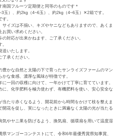
す南国フルーツ定期便と同等のものです＊
3玉）、約2kg（4~6玉）、約2kg（4~6玉）✕2箱です。
です。
、サイズは不揃い、キズやヤニなどもありますので、あくま
上お買い求めください。
斗の対応が出来かねます、ご了承ください。
す。
発送いたします。
ご了承ください。
の豊かな自然と太陽の下で育ったサンライズファームのマン
らかな食感、濃厚な風味が特徴です。
年に一回の収穫に向けて、一年かけて丁寧に育てています。
めに、化学肥料を極力使わず、有機肥料を使い、安心安全な
が当たり赤くなるよう、開花前から時間をかけて枝を整えま
で開花を促し、実になったときに満遍なく太陽の光が当たる
病気やヤニ果を防げるよう、換気扇、循環扇を用いて温度湿
縄県マンゴーコンテストにて、令和6年最優秀賞県知事賞、