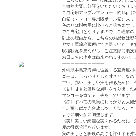
＊毎年大変ご好評をいただいておりま
ご自宅用アップルマンゴー、約1kg（2~
白箱（マンゴー専用段ボール箱）入り
色のりは贈答用に比べると落ちますし
でご自宅用となりますので、ご理解の
以上の理由から、こちらのお品物は熨
ヤマト運輸冷蔵便にてお送りいたしま
収穫状況を見ながら、ご注文順に順次
お日にちの指定は出来かねますので、
ーーーーーーーーーー
沖縄県本島東海岸に位置する宜野座村
ゴーは、しっかりとした甘さと、なめ
甘い、赤い、美しい実を作るために、
《甘》甘さと濃厚な風味を作り出すた
マンゴーを育てる工夫をしています。
《赤》すべての果実にしっかりと太陽
す。葉っぱが光合成しやすくなること
ように細やかに調整します。
《美》美しい綺麗な実を作るために、
度の徹底管理を行います。
実の美しさと糖度の高さを評価する沖