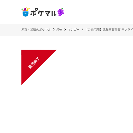
産直・通販のポケマル
果物
マンゴー
【ご自宅用】県知事賞受賞 サンラ
販売終了