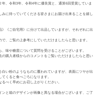
２年、令和3年、令和4年に優良賞と、通算6回受賞していま
しみに待っていてくださる皆さまにお届け出来ることを嬉し
品》《ご自宅用》に分けて出品していますが、それぞれに出
ので、ご覧の上参考にしていただけましたらと思います。
ら、味や糖度について質問を受けることがございます。
去の購入者様からのコメントをご覧いただけましたらと思い
う白い粉のようなものに覆われていますが、表面にツヤが出
してくると食べごろになります。
なるべく早めにお召し上がりください。
インと箱のデザインが画像と異なる場合がございます、ご了