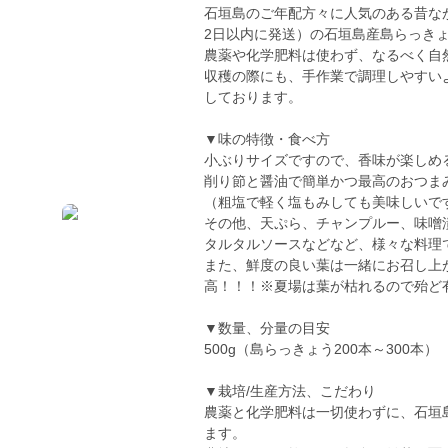
石垣島のご年配方々に人気のある昔なが
2日以内に発送）の石垣島産島らっき
農薬や化学肥料は使わず、なるべく自
収穫の際にも、手作業で調理しやすいよ
しております。
▼味の特徴・食べ方
小ぶりサイズですので、香味が楽しめ
削り節と醤油で簡単かつ最高のおつま
（粗塩で軽く塩もみしても美味しいで
その他、天ぷら、チャンプルー、味噌
タルタルソースなどなど、様々な料理
また、鮮度の良い葉は一緒にお召し上
高！！！※夏場は葉が枯れるので殆ど
▼数量、分量の目安
500g（島らっきょう200本～300本）
▼栽培/生産方法、こだわり
農薬と化学肥料は一切使わずに、石垣
ます。