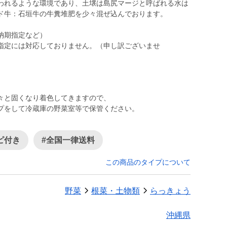
われるような環境であり、土壌は島尻マージと呼ばれる水は
ド牛：石垣牛の牛糞堆肥を少々混ぜ込んでおります。
納期指定など）
指定には対応しておりません。（申し訳ございませ
々と固くなり着色してきますので、
プをして冷蔵庫の野菜室等で保管ください。
ピ付き
#全国一律送料
この商品のタイプについて
野菜
根菜・土物類
らっきょう
沖縄県