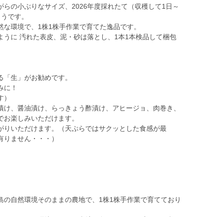
らの小ぶりなサイズ、2026年度採れたて（収穫して1日～
ょうです。
然な環境で、1株1株手作業で育てた逸品です。
うに 汚れた表皮、泥・砂は落とし、1本1本検品して梱包
る「生」がお勧めです。
みに！
す）
漬け、醤油漬け、らっきょう酢漬け、アヒージョ、肉巻き、
でお楽しみいただけます。
がりいただけます。（天ぷらではサクッとした食感が最
有りません・・・）
島の自然環境そのままの農地で、1株1株手作業で育てており