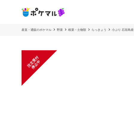
産直・通販のポケマル
野菜
根菜・土物類
らっきょう
小ぶり 石垣島産 
注
文
受
付
停
止
中