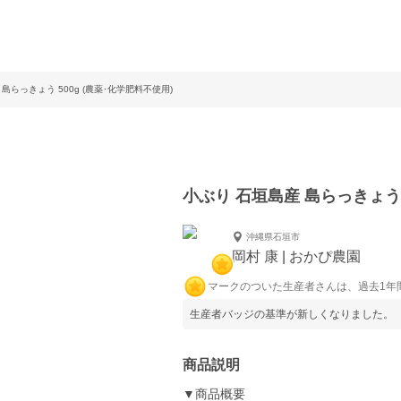
島らっきょう 500g (農薬･化学肥料不使用)
小ぶり 石垣島産 島らっきょう 
沖縄県石垣市
岡村 康 | おかぴ農園
マークのついた生産者さんは、過去1年
生産者バッジの基準が新しくなりました。
商品説明
▼商品概要