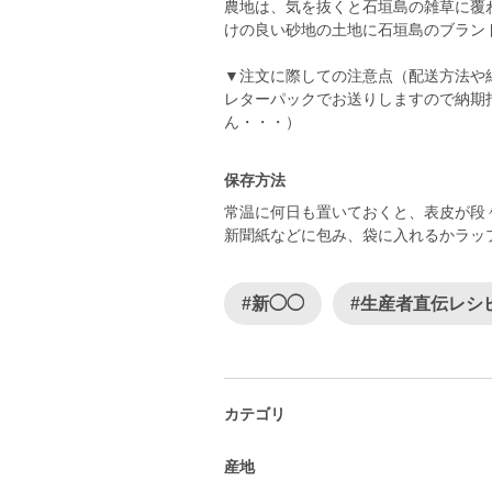
農地は、気を抜くと石垣島の雑草に覆
けの良い砂地の土地に石垣島のブラン
▼注文に際しての注意点（配送方法や
レターパックでお送りしますので納期
ん・・・）
保存方法
常温に何日も置いておくと、表皮が段
新聞紙などに包み、袋に入れるかラッ
#新◯◯
#生産者直伝レシ
カテゴリ
産地