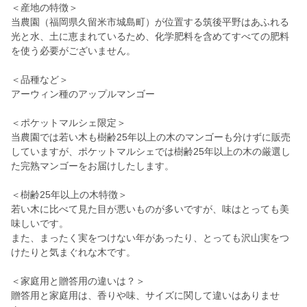
＜産地の特徴＞
当農園（福岡県久留米市城島町）が位置する筑後平野はあふれる
光と水、土に恵まれているため、化学肥料を含めてすべての肥料
を使う必要がございません。
＜品種など＞
アーウィン種のアップルマンゴー
＜ポケットマルシェ限定＞
当農園では若い木も樹齢25年以上の木のマンゴーも分けずに販売
していますが、ポケットマルシェでは樹齢25年以上の木の厳選し
た完熟マンゴーをお届けしたします。
＜樹齢25年以上の木特徴＞
若い木に比べて見た目が悪いものが多いですが、味はとっても美
味しいです。
また、まったく実をつけない年があったり、とっても沢山実をつ
けたりと気まぐれな木です。
＜家庭用と贈答用の違いは？＞
贈答用と家庭用は、香りや味、サイズに関して違いはありませ