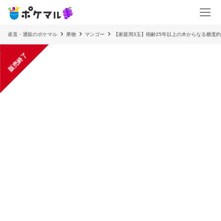
産直・通販のポケマル
果物
マンゴー
【家庭用3玉】樹齢25年以上の木からなる糖度約
販売終了