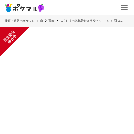
産直・通販のポケマル
肉
鶏肉
ふくしまの地鶏骨付き半身セット3.0（1羽ぶん）
注
文
受
付
停
止
中