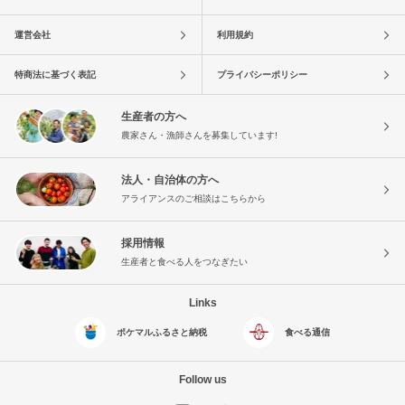
運営会社
利用規約
特商法に基づく表記
プライバシーポリシー
生産者の方へ
農家さん・漁師さんを募集しています!
法人・自治体の方へ
アライアンスのご相談はこちらから
採用情報
生産者と食べる人をつなぎたい
Links
ポケマルふるさと納税
食べる通信
Follow us