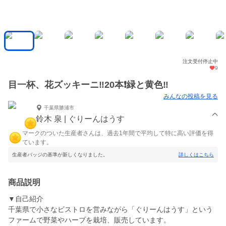
注文受付停止中
9
目一杯、花ズッキーニ‼️20本❗️緑と黄色‼️
みんなの投稿を見る
千葉県勝浦市
鈴木 泉 | ぐりーんはうす
マークのついた生産者さんは、過去1年間で平均して特に高い評価を得
ています。
生産者バッジの基準が新しくなりました。
詳しくはこちら
商品説明
▼自己紹介
千葉県で小さなビストロを営みながら「ぐりーんはうす」という
ファームで野菜やハーブを栽培、販売しています。