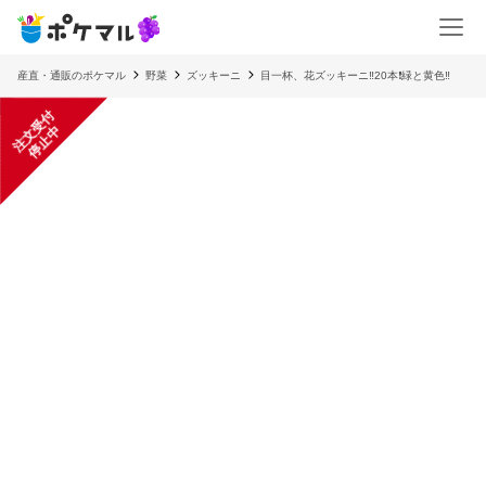
産直・通販のポケマル
野菜
ズッキーニ
目一杯、花ズッキーニ‼️20本❗️緑と黄色‼️
注
文
受
付
停
止
中