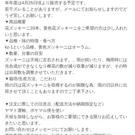
本年度は4月25日頃より販売する予定です。
若干ズレることがありますが、メールにてお知らせしますのでど
うぞ宜しくお願いします。
▼商品概要
花ズッキーニ20本。黄色花ズッキーニをご希望の方は少し入れた
いと思います。
▼品種・味の特徴・食べ方
kz-1という品種。黄色ズッキーニはオーラム。
▼数量、分量の目安
ズッキーニは天候に左右されます。、雨が続いたり、梅雨時には
光合成ができなくなり雌花の数が減り収量が減りますが、その時
は出荷数を調整させていただきます。
▼栽培/生産方法、こだわり
雨の日は花ズッキーニを収穫するのが困難な為、雨の日以外に出
荷させて頂くこともありますのでご了承下さい。
▼注文に際しての注意点（配送方法や納期指定など）
ヤマト運輸、ポケマル便を使い
天候を加味しながら、お客様のご要望にできる限りお応えしてい
きたいと思います。
お問い合わせはメッセージにてお願いします。