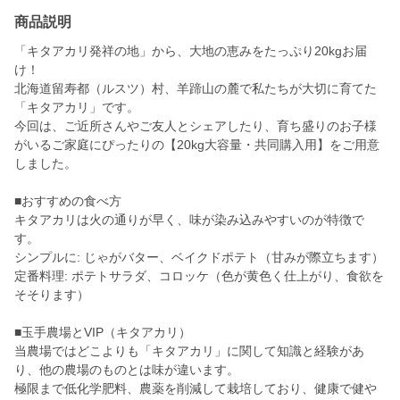
商品説明
「キタアカリ発祥の地」から、大地の恵みをたっぷり20kgお届
け！
北海道留寿都（ルスツ）村、羊蹄山の麓で私たちが大切に育てた
「キタアカリ」です。
今回は、ご近所さんやご友人とシェアしたり、育ち盛りのお子様
がいるご家庭にぴったりの【20kg大容量・共同購入用】をご用意
しました。
■おすすめの食べ方
キタアカリは火の通りが早く、味が染み込みやすいのが特徴で
す。
シンプルに: じゃがバター、ベイクドポテト（甘みが際立ちます）
定番料理: ポテトサラダ、コロッケ（色が黄色く仕上がり、食欲を
そそります）
■玉手農場とVIP（キタアカリ）
当農場ではどこよりも「キタアカリ」に関して知識と経験があ
り、他の農場のものとは味が違います。
極限まで低化学肥料、農薬を削減して栽培しており、健康で健や