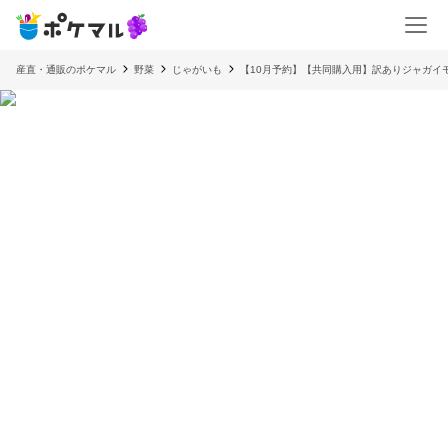
産直・通販のポケマル
野菜
じゃがいも
【10月予約】【共同購入用】訳ありジャガイモ