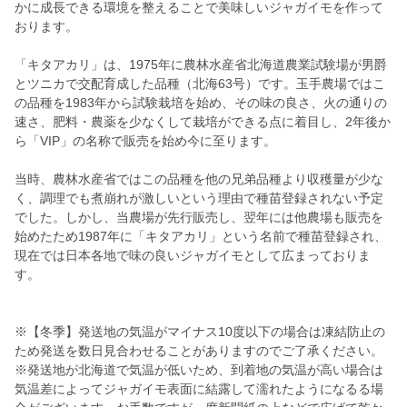
かに成長できる環境を整えることで美味しいジャガイモを作って
おります。
「キタアカリ」は、1975年に農林水産省北海道農業試験場が男爵
とツニカで交配育成した品種（北海63号）です。玉手農場ではこ
の品種を1983年から試験栽培を始め、その味の良さ、火の通りの
速さ、肥料・農薬を少なくして栽培ができる点に着目し、2年後か
ら「VIP」の名称で販売を始め今に至ります。
当時、農林水産省ではこの品種を他の兄弟品種より収穫量が少な
く、調理でも煮崩れが激しいという理由で種苗登録されない予定
でした。しかし、当農場が先行販売し、翌年には他農場も販売を
始めたため1987年に「キタアカリ」という名前で種苗登録され、
現在では日本各地で味の良いジャガイモとして広まっておりま
す。
※【冬季】発送地の気温がマイナス10度以下の場合は凍結防止の
ため発送を数日見合わせることがありますのでご了承ください。
※発送地が北海道で気温が低いため、到着地の気温が高い場合は
気温差によってジャガイモ表面に結露して濡れたようになるる場