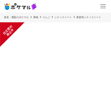
産直・通販のポケマル
果物
りんご
シナノスイート
家庭用シナノスイート
注
文
受
付
停
止
中