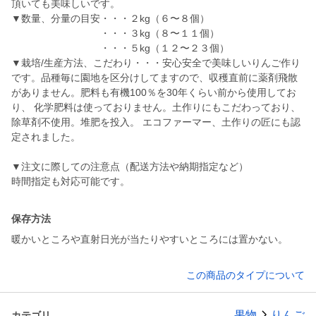
頂いても美味しいです。
▼数量、分量の目安・・・２kg（６〜８個）
・・・３kg（８〜１１個）
・・・５kg（１２〜２３個）
▼栽培/生産方法、こだわり・・・安心安全で美味しいりんご作り
です。品種毎に園地を区分けしてますので、収穫直前に薬剤飛散
がありません。肥料も有機100％を30年くらい前から使用してお
り、 化学肥料は使っておりません。土作りにもこだわっており、
除草剤不使用。堆肥を投入。 エコファーマー、土作りの匠にも認
定されました。
▼注文に際しての注意点（配送方法や納期指定など）
時間指定も対応可能です。
保存方法
暖かいところや直射日光が当たりやすいところには置かない。
この商品のタイプについて
果物
りんご
カテゴリ