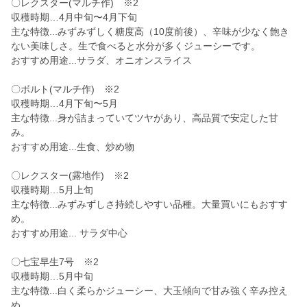
〇レクスター(マルチ作) ※2
収穫時期…4月中旬〜4月下旬
主な特徴...みずみずしく糖度高（10度前後）、辛味が少なく飽き
ない美味しさ。生で食べると水分が多くジューシーです。
おすすめ用途...サラダ、オニオンスライス
〇ボルト(マルチ作) ※2
収穫時期…4月下旬〜5月
主な特徴...身が詰まっていてツヤがあり、高品質で安定した甘
み。
おすすめ用途...生食、炒め物
〇レクスター(露地作) ※2
収穫時期…5月上旬
主な特徴...みずみずしさ持続しやすい品種。大量買いにもおすす
め。
おすすめ用途... サラダ中心
〇七宝早生7号 ※2
収穫時期…5月中旬
主な特徴...白く柔らかジューシー、大玉傾向で甘み強く辛み控え
め。