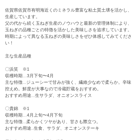
佐賀県佐賀市有明海近くのミネラル豊富な粘土質土壌を活かし、
生産しています。
父の代から続く玉ねぎ生産のノウハウと最新の管理体制により、
玉ねぎの品種ごとの特徴を活かした美味しさを追求しています。
時期によって異なる玉ねぎの美味しさをぜひ体感してみてくださ
い！
主な生産品種
〇浜笑 ※1
収穫時期…3月下旬〜4月
主な特徴...ジューシーで甘みが強く、繊維少なめで柔らか。辛味
控えめ。鮮度が大事なので冷蔵貯蔵をおすすめ。
おすすめ用途...生サラダ、オニオンスライス
〇貴錦 ※1
収穫時期…4月上旬〜4月下旬
主な特徴...柔らかくツヤがあり、甘さも際立つ。
おすすめ用途..生食、サラダ、オニオンステーキ