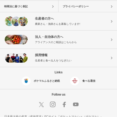
特商法に基づく表記
プライバシーポリシー
生産者の方へ
農家さん・漁師さんを募集しています!
法人・自治体の方へ
アライアンスのご相談はこちらから
採用情報
生産者と食べる人をつなぎたい
Links
ポケマルふるさと納税
食べる通信
Follow us
日本最大級の産直（産地直送）ECサイト『ポケットマルシェ（ポケマル）』