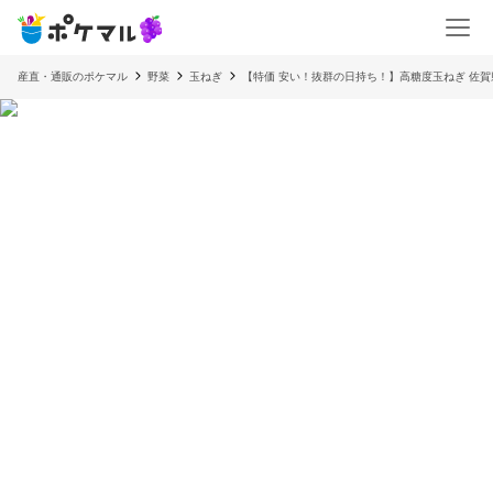
産直・通販のポケマル
野菜
玉ねぎ
【特価 安い！抜群の日持ち！】高糖度玉ねぎ 佐