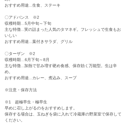
おすすめ用途...生食、ステーキ
〇アドバンス ※2
収穫時期…5月中旬～下旬
主な特徴...実の詰まった人気のタマネギ。フレッシュで生食もお
いしい
おすすめ用途...葉付きサラダ、グリル
〇ターザン ※2
収穫時期…6月下旬～8月
主な特徴...加熱で甘み増す硬め食感、保存効く万能型。生は辛
め。
おすすめ用途...カレー、煮込み、スープ
※注意・保存方法
※1 超極早生・極早生
早めに召し上がるのをおすすめします。
保存する場合は、玉ねぎを袋に入れて冷蔵庫の野菜室で保存して
ください。