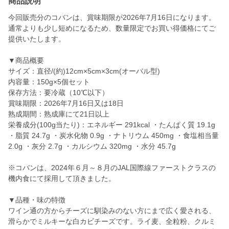
商品説明
今回販売分のコバンは、賞味期限が2026年7月16日になります。
通常よりも少し短めになるため、数量限定でお買い得価格にてご
提供いたします。
▼商品概要
サイズ：直径/(約)12cm×5cm×3cm(オーバル型)
内容量：150g×5個セット
保存方法：要冷蔵（10℃以下）
賞味期限：2026年7月16日又は18日
熟成期間：熟成庫にて21日以上
栄養成分(100g当たり)：エネルギー 291kcal ・たんぱく質 19.1g
・脂質 24.7g ・炭水化物 0.9g ・ナトリウム 450mg ・食塩相当量
2.0g ・灰分 2.7g ・カルシウム 320mg ・水分 45.7g
※コバンは、2024年６月～８月のJAL国際線ファーストクラスの
機内食にて採用して頂きました。
▼品種・味の特徴
ワイン通の方からチーズに馴染みのない方にまで広く愛される、
滑らかでミルキーな白カビチーズです。ライ麦、全粒粉、クルミ