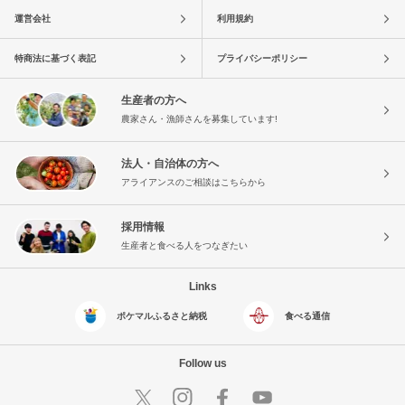
運営会社
利用規約
特商法に基づく表記
プライバシーポリシー
生産者の方へ
農家さん・漁師さんを募集しています!
法人・自治体の方へ
アライアンスのご相談はこちらから
採用情報
生産者と食べる人をつなぎたい
Links
ポケマルふるさと納税
食べる通信
Follow us