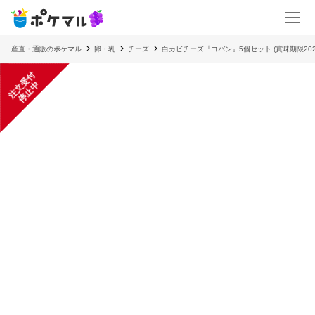
産直・通販のポケマル
卵・乳
チーズ
白カビチーズ『コバン』5個セット (賞味期限202
注
文
受
付
停
止
中