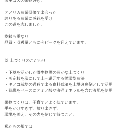
園主は大の果物好き。
アメリカ農業研修で出会った
誇りある農業に感銘を受け
この道を志しました。
樹齢も重なり
品質・収穫量ともに今ピークを迎えています。
🍑 土づくりのこだわり
・下草を活かした微生物層の豊かな土づくり
・剪定枝を炭にして土へ還元する循環型農法
・キノコ栽培の過程で出る食料残渣を土壌改良剤として活用
・鶏糞をベースにアミノ酸や海洋ミネラルを含む液肥を使用
果物づくりは、子育てとよく似ています。
手をかけすぎず、放り出さず、
環境を整え、その力を信じて待つこと。
私たちの畑では