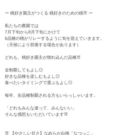
ー 桃好き園主がつくる 桃好きのための桃🍑 ー
私たちの農園では
7月下旬から8月下旬にかけて
6品種の桃がリレーするように旬を迎えていきます。
（天候により前後する場合があります）
どれも、桃好き園主が惚れ込んだ品種🍑
全制覇してもよし◎
好きな品種を楽しむもよし◎
食べたいタイミングで選ぶもよし◎
毎年、全品種制覇される方もいらっしゃいます。
「どれもみんな違って、みんないい」
そんな感想もいただいています🍑
🍑 【やさしい甘さ】なめらか白桃「なつっこ」