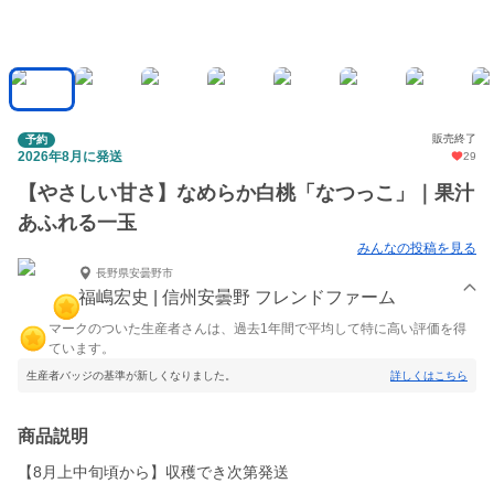
販売終了
予約
2026年8月に発送
29
【やさしい甘さ】なめらか白桃「なつっこ」｜果汁
あふれる一玉
みんなの投稿を見る
長野県安曇野市
福嶋宏史 | 信州安曇野 フレンドファーム
マークのついた生産者さんは、過去1年間で平均して特に高い評価を得
ています。
生産者バッジの基準が新しくなりました。
詳しくはこちら
商品説明
【8月上中旬頃から】収穫でき次第発送