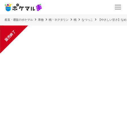
産直・通販のポケマル
果物
桃・ネクタリン
桃
なつっこ
【やさしい甘さ】なめ
販売終了