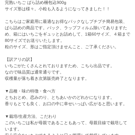
完熟いちご ばら詰め梱包込900g
サイズ形は様々。小粒も入るようになってきました！！
こちらはご家庭用に最適なお得なパックなしプチプチ簡易包装、
ばら詰めの商品です。パック、ラップフィルム除いてありますた
め、箱にはいちごをギュッとお詰めして、1箱60サイズ、４箱まで
80サイズでお送りいたします。
粒のサイズ、形はご指定頂けませんこと、ご了承ください。
【訳アリの訳】
いちごがたくさんとれておりますため、こちら出品です。
なので味品質は通常通りです。
収穫量が落ち着き次第販売終了となります。
▼品種・味の特徴・食べ方
とちおとめ、恋みのり、とちあいかのどれかになります。
香りもとても良く、お口の中に幸せいっぱい広がると思います。
▼栽培/生産方法、こだわり
このいちごは私が母親であることもあって、母親目線で栽培して
います。