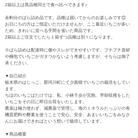
2箱以上は異品種同士で食べ比べできます♪
余剰分のばら詰め品です。品種は届いてからのお楽しみです😊
お日にちの方はご指定いただけませんが、ここ最近いちごが多い
ため、きれいに並べる手間を省いた商品です。
2箱以上ご注文でしたら１箱ずつ品種は別々になります。
※ばら詰めは配達時に傷やスレができやすいです。プチプチ資材
や梱包でいちごがガタつかないよう考慮しますが、そちらは御了
承ください。
▼自己紹介
栃木県のはじっこ、那珂川町にて少面積でいちごの栽培をしてい
ます。
ちほのいちごばたけでは、私、小林千歩が完熟、早朝収穫をした
いちごをその日に即日出荷をいたします。
農薬は極力使わず、減農薬で管理し、海のミネラルたっぷりの有
機質肥料や酵素を使うことで安心、安全、あまいいちごをみなさ
んにお届けできればという想いで栽培しています。
▼商品概要