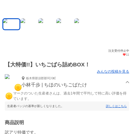
注文受付停止中
11
【大特価!!】いちごばら詰めBOX！
みんなの投稿を見る
栃木県那須郡那珂川町
小林千歩 | ちほのいちごばたけ
マークのついた生産者さんは、過去1年間で平均して特に高い評価を得
ています。
生産者バッジの基準が新しくなりました。
詳しくはこちら
商品説明
訳アリ特価です。