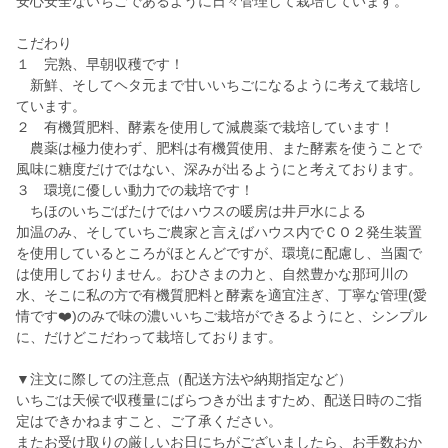
安心安全ないちごであるように日々管理して栽培しています。
こだわり
１ 完熟、早朝収穫です！
新鮮、そしてヘタ元まで甘いいちごになるように考えて栽培し
ています。
２ 有機質肥料、酵素を使用して減農薬で栽培しています！
農薬は極力使わず、肥料は有機質使用、また酵素を使うことで
風味に糖度だけではない、深みが出るようにと考えております。
３ 環境に優しい動力での栽培です！
ちほのいちごばたけではハウスの暖房は井戸水による
加温のみ、そしていちご農家と言えばハウス内でＣＯ２発生装置
を使用しているところがほとんどですが、環境に配慮し、当園で
は使用しておりません。おひさまの力と、自然豊かな那珂川の
水、そこに私の方で有機質肥料と酵素を適宜注ぎ、丁寧な管理(愛
情です❤️)のみで味の濃いいちご栽培ができるようにと、シンプル
に、だけどこだわって栽培しております。
▼注文に際しての注意点（配送方法や納期指定など）
いちごは天候で収穫量にばらつきが出ますため、配送日時のご指
定はできかねますこと、ご了承ください。
またお受け取りの厳しいお日にちがございましたら、お手数おか