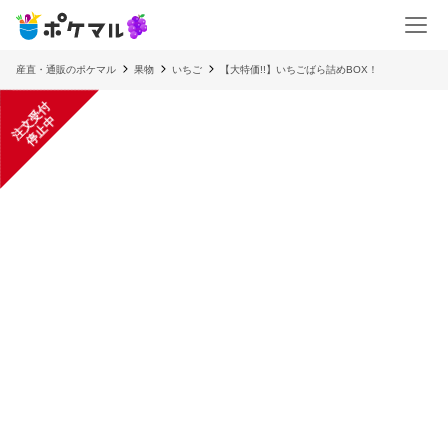
産直・通販のポケマル
果物
いちご
【大特価!!】いちごばら詰めBOX！
注
文
受
付
停
止
中