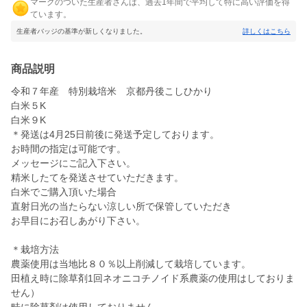
マークのついた生産者さんは、過去1年間で平均して特に高い評価を得
ています。
生産者バッジの基準が新しくなりました。
詳しくはこちら
商品説明
令和７年産 特別栽培米 京都丹後こしひかり
白米５K
白米９K
＊発送は4月25日前後に発送予定しております。
お時間の指定は可能です。
メッセージにご記入下さい。
精米したてを発送させていただきます。
白米でご購入頂いた場合
直射日光の当たらない涼しい所で保管していただき
お早目にお召しあがり下さい。
＊栽培方法
農薬使用は当地比８０％以上削減して栽培しています。
田植え時に除草剤1回ネオニコチノイド系農薬の使用はしておりま
せん）