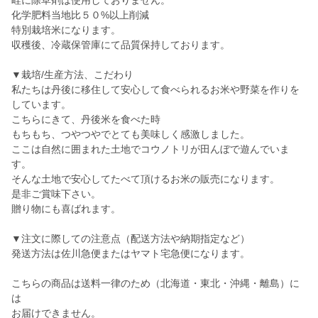
畦に除草剤は使用しておりません。
化学肥料当地比５０%以上削減
特別栽培米になります。
収穫後、冷蔵保管庫にて品質保持しております。
▼栽培/生産方法、こだわり
私たちは丹後に移住して安心して食べられるお米や野菜を作りを
しています。
こちらにきて、丹後米を食べた時
もちもち、つやつやでとても美味しく感激しました。
ここは自然に囲まれた土地でコウノトリが田んぼで遊んでいま
す。
そんな土地で安心してたべて頂けるお米の販売になります。
是非ご賞味下さい。
贈り物にも喜ばれます。
▼注文に際しての注意点（配送方法や納期指定など）
発送方法は佐川急便またはヤマト宅急便になります。
こちらの商品は送料一律のため（北海道・東北・沖縄・離島）に
は
お届けできません。