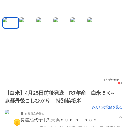
注文受付停止中
3
【白米】4月25日前後発送 R7年産 白米５K～
京都丹後こしひかり 特別栽培米
みんなの投稿を見る
京都府京丹後市
長屋池代子 | 久美浜ｓｕｎ’ｓ ｓｏｎ