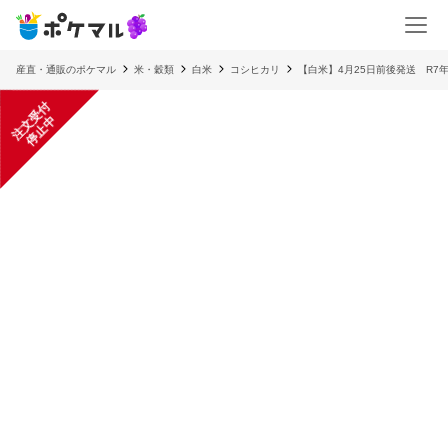
産直・通販のポケマル
米・穀類
白米
コシヒカリ
【白米】4月25日前後発送 R
注
文
受
付
停
止
中