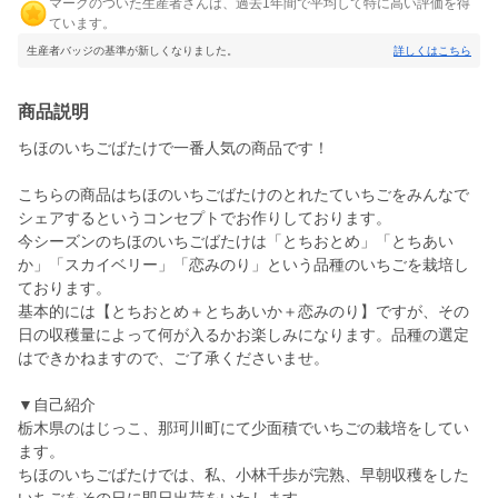
マークのついた生産者さんは、過去1年間で平均して特に高い評価を得
ています。
生産者バッジの基準が新しくなりました。
詳しくはこちら
商品説明
ちほのいちごばたけで一番人気の商品です！
こちらの商品はちほのいちごばたけのとれたていちごをみんなで
シェアするというコンセプトでお作りしております。
今シーズンのちほのいちごばたけは「とちおとめ」「とちあい
か」「スカイベリー」「恋みのり」という品種のいちごを栽培し
ております。
基本的には【とちおとめ＋とちあいか＋恋みのり】ですが、その
日の収穫量によって何が入るかお楽しみになります。品種の選定
はできかねますので、ご了承くださいませ。
▼自己紹介
栃木県のはじっこ、那珂川町にて少面積でいちごの栽培をしてい
ます。
ちほのいちごばたけでは、私、小林千歩が完熟、早朝収穫をした