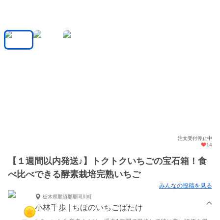
注文受付停止中
14
【１週間以内発送♪】トクトクいちごの宝石箱！食
べ比べできる酵素栽培完熟いちご
みんなの投稿を見る
栃木県那須郡那珂川町
小林千歩 | ちほのいちごばたけ