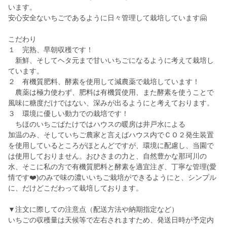
います。
安心安全ないちごであるように日々管理して栽培しています🤗
こだわり
１ 完熟、早朝収穫です！
新鮮、そしてヘタ元まで甘いいちごになるように考えて栽培し
ています。
２ 有機質肥料、酵素を使用して減農薬で栽培しています！
農薬は極力使わず、肥料は有機質使用、また酵素を使うことで
風味に糖度だけではない、深みが出るようにと考えております。
３ 環境に優しい動力での栽培です！
ちほのいちごばたけではハウスの暖房は井戸水による
加温のみ、そしていちご農家と言えばハウス内でＣＯ２発生装置
を使用しているところがほとんどですが、環境に配慮し、当園で
は使用しておりません。おひさまの力と、自然豊かな那珂川の
水、そこに私の方で有機質肥料と酵素を適宜注ぎ、丁寧な管理(愛
情です❤️)のみで味の濃いいちご栽培ができるようにと、シンプル
に、だけどこだわって栽培しております。
▼注文に際しての注意点（配送方法や納期指定など）
いちごの収穫量は天候等で左右されますため、発送日時が予定内