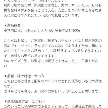
いちごをその日に即日出荷をいたします。
農薬は極力使わず、減農薬で管理し、海のミネラルたっぷりの有
機質肥料や酵素を使うことで安心、安全、あまいいちごをみなさ
んにお届けできればという想いで栽培しています。
▼商品概要
基本的にはとちおとめととちあいか 梱包込約900g
こちらはお試し、ご家庭用に最適なお得なパックなし簡易包装の
商品です。パック、ラップフィルム除いてありますため、箱には
いちごをギュッとお詰めして、1箱60サイズでお送りできますの
で、送料をお安くお届けできます。
粒のサイズ、形、粒数はご指定頂けませんこと、ご了承くださ
い。
▼品種・味の特徴・食べ方
とちおとめは甘さと酸味のバランスのとれた優秀ないちごの品種
です。
香りもとても良く、お口の中に幸せいっぱい広がると思います。
▼栽培/生産方法、こだわり
このいちごは私が母親であることもあって、母親目線で栽培して