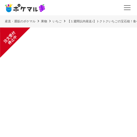
産直・通販のポケマル
果物
いちご
【１週間以内発送♪】トクトクいちごの宝石箱！食
注
文
受
付
停
止
中