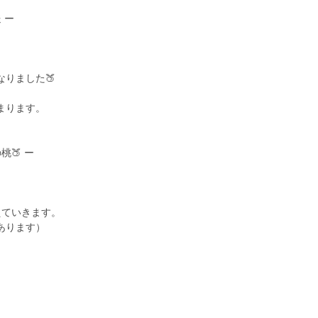
 ー
。
りました🍑
まります。
🍑 ー
えていきます。
あります）