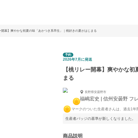
ー開幕】爽やかな初夏の味「あかつき系早生」｜桃好きの夏がはじまる
予約
2026年7月に発送
【桃リレー開幕】爽やかな初
まる
長野県安曇野市
福嶋宏史 | 信州安曇野 
マークのついた生産者さんは、過去1年
生産者バッジの基準が新しくなりました。
商品説明