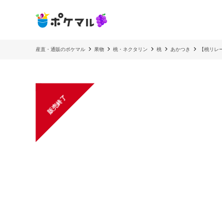
産直・通販のポケマル
果物
桃・ネクタリン
桃
あかつき
【桃リレ
販売終了