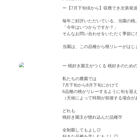
ー【7月下旬頃から】収穫でき次第発送
毎年ご好評いただいている、当園の桃
「今年はいつからですか？」
そんなお問い合わせをいただく季節にな
当園は、この品種から桃リレーがはじ
ー 桃好き園主がつくる 桃好きのための桃
私たちの農園では
7月下旬から8月下旬にかけて
6品種の桃がリレーするように旬を迎
（天候によって時期が前後する場合が
どれも
桃好き園主が惚れ込んだ品種🍑
全制覇してもよし◎
好きな品種を楽しむもよし◎