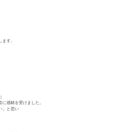
します。
た
姿に感銘を受けました。
い」と思い