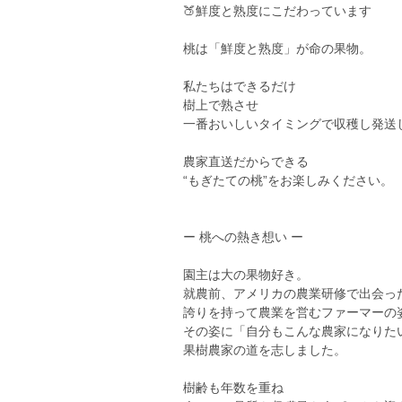
🍑鮮度と熟度にこだわっています
桃は「鮮度と熟度」が命の果物。
私たちはできるだけ
樹上で熟させ
一番おいしいタイミングで収穫し発送
農家直送だからできる
“もぎたての桃”をお楽しみください。
ー 桃への熱き想い ー
園主は大の果物好き。
就農前、アメリカの農業研修で出会っ
誇りを持って農業を営むファーマーの
その姿に「自分もこんな農家になりた
果樹農家の道を志しました。
樹齢も年数を重ね