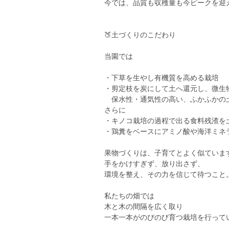
今では、品質も収穫量も今ピークを迎
🍑土づくりのこだわり
当園では
・下草を生やし有機質を高める栽培
・剪定枝を炭にして土へ還元し、微生
保水性・通気性の高い、ふかふかの
さらに
・キノコ栽培の過程で出る食料残渣を
・鶏糞をベースにアミノ酸や海洋ミネ
果物づくりは、子育てとよく似ていま
手をかけすぎず、放り出さず、
環境を整え、その力を信じて待つこと
私たちの畑では
木と木の間隔を広く取り
一本一本がのびのび育つ栽培を行って