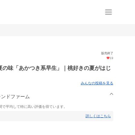
販売終了
19
夏の味「あかつき系早生」｜桃好きの夏がはじ
みんなの投稿を見る
フレンドファーム
間で平均して特に高い評価を得ています。
詳しくはこちら