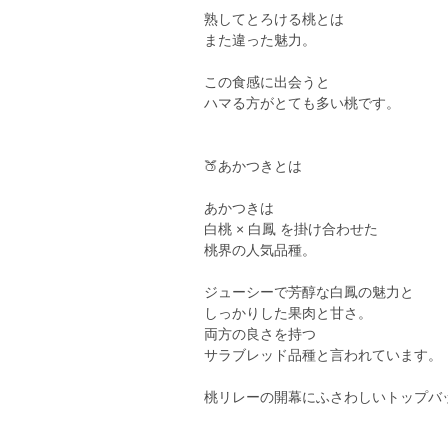
熟してとろける桃とは
また違った魅力。
この食感に出会うと
ハマる方がとても多い桃です。
🍑あかつきとは
あかつきは
白桃 × 白鳳 を掛け合わせた
桃界の人気品種。
ジューシーで芳醇な白鳳の魅力と
しっかりした果肉と甘さ。
両方の良さを持つ
サラブレッド品種と言われています。
桃リレーの開幕にふさわしいトップバ