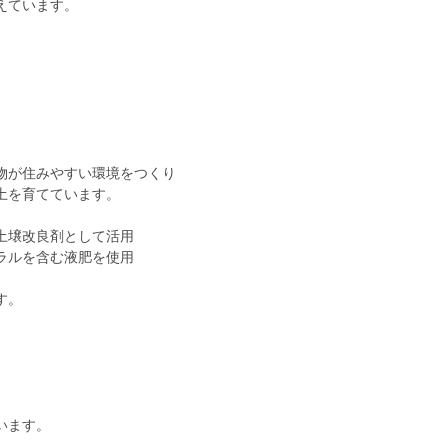
えています。
物が住みやすい環境をつくり
土を育てています。
土壌改良剤として活用
ラルを含む液肥を使用
す。
。
います。