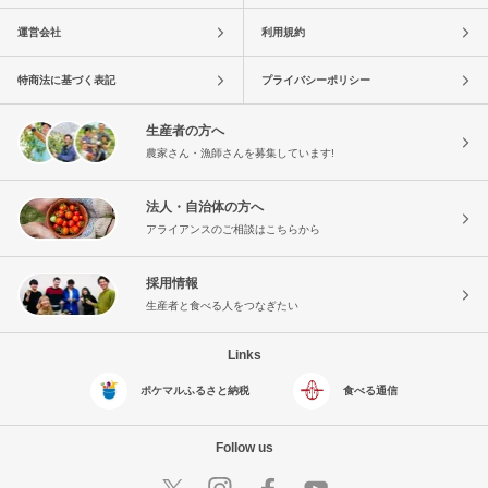
運営会社
利用規約
特商法に基づく表記
プライバシーポリシー
生産者の方へ
農家さん・漁師さんを募集しています!
法人・自治体の方へ
アライアンスのご相談はこちらから
採用情報
生産者と食べる人をつなぎたい
Links
ポケマルふるさと納税
食べる通信
Follow us