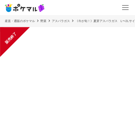
産直・通販のポケマル
野菜
アスパラガス
《今が旬！》夏芽アスパラガス L〜2Lサイズ
販売終了