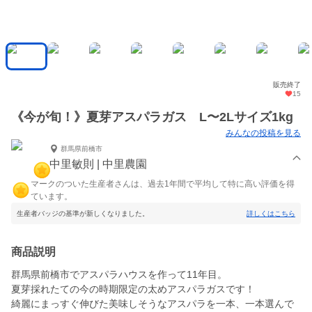
販売終了
15
《今が旬！》夏芽アスパラガス L〜2Lサイズ1kg
みんなの投稿を見る
群馬県前橋市
中里敏則 | 中里農園
マークのついた生産者さんは、過去1年間で平均して特に高い評価を得
ています。
生産者バッジの基準が新しくなりました。
詳しくはこちら
商品説明
群馬県前橋市でアスパラハウスを作って11年目。
夏芽採れたての今の時期限定の太めアスパラガスです！
綺麗にまっすぐ伸びた美味しそうなアスパラを一本、一本選んで