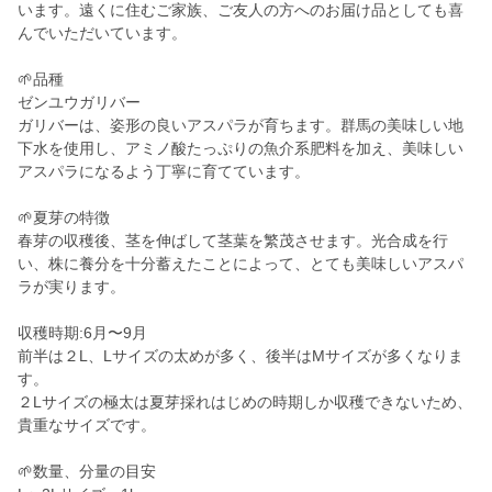
います。遠くに住むご家族、ご友人の方へのお届け品としても喜
んでいただいています。
🌱品種
ゼンユウガリバー
ガリバーは、姿形の良いアスパラが育ちます。群馬の美味しい地
下水を使用し、アミノ酸たっぷりの魚介系肥料を加え、美味しい
アスパラになるよう丁寧に育てています。
🌱夏芽の特徴
春芽の収穫後、茎を伸ばして茎葉を繁茂させます。光合成を行
い、株に養分を十分蓄えたことによって、とても美味しいアスパ
ラが実ります。
収穫時期:6月〜9月
前半は２L、Lサイズの太めが多く、後半はMサイズが多くなりま
す。
２Lサイズの極太は夏芽採れはじめの時期しか収穫できないため、
貴重なサイズです。
🌱数量、分量の目安